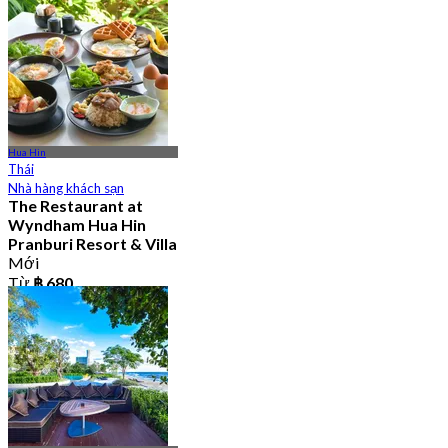
Hua Hin
Thái
Nhà hàng khách sạn
The Restaurant at
Wyndham Hua Hin
Pranburi Resort & Villa
Mới
Từ
฿ 680