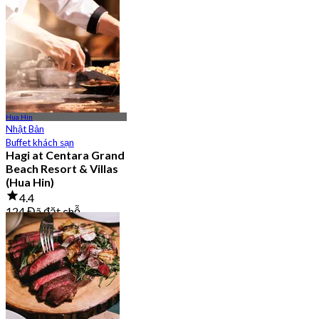
Hua Hin
Nhật Bản
Buffet khách sạn
Hagi at Centara Grand
Beach Resort & Villas
(Hua Hin)
4.4
124 Đã đặt chỗ
Từ
฿ 747.5