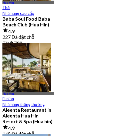
Hua Hin
Thái
Nhà hàng cao cấp
Baba Soul Food Baba
Beach Club (Hua Hin)
4.9
227 Đã đặt chỗ
Từ
฿ 700
Hua Hin
Fusion
Nhà hàng thông thường
Aleenta Restaurant in
Aleenta Hua Hin
Resort & Spa (Hua hin)
4.9
148 Đã đặt chỗ