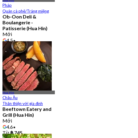
Pháp
Quán cà phê/Tráng miệng
Ob-Oon Deli &
Boulangerie -
Patisserie (Hua Hin)
Mới
4.5
Từ
฿ 1,399
Hua Hin
Châu Âu
Thân thiện với gia đình
Beeftown Eatery and
Grill (Hua Hin)
Mới
4.6
Từ
฿ 745