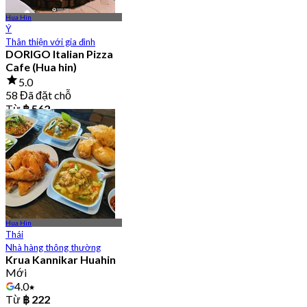
Hua Hin
Ý
Thân thiện với gia đình
DORIGO Italian Pizza
Cafe (Hua hin)
5.0
58 Đã đặt chỗ
Từ
฿ 562
Hua Hin
Thái
Nhà hàng thông thường
Krua Kannikar Huahin
Mới
4.0
Từ
฿ 222