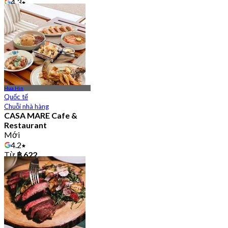
4.3
Từ
฿ 396
Hua Hin
Quốc tế
Chuỗi nhà hàng
CASA MARE Cafe &
Restaurant
Mới
4.2
Từ
฿ 622