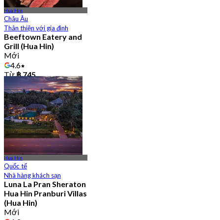
Hua Hin
Châu Âu
Thân thiện với gia đình
Beeftown Eatery and
Grill (Hua Hin)
Mới
4.6
Từ
฿ 745
Hua Hin
Quốc tế
Nhà hàng khách sạn
Luna La Pran Sheraton
Hua Hin Pranburi Villas
(Hua Hin)
Mới