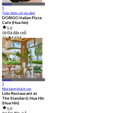
Hua Hin
Ý
Thân thiện với gia đình
DORIGO Italian Pizza
Cafe (Hua hin)
5.0
58 Đã đặt chỗ
Từ
฿ 562.5
Hua Hin
Ý
Nhà hàng khách sạn
Lido Restaurant at
The Standard, Hua Hin
(Hua Hin)
5.0