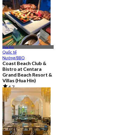
Hua Hin
Quốc tế
Nướng/BBQ
Coast Beach Club &
Bistro at Centara
Grand Beach Resort &
Villas (Hua Hin)
4.7
357 Đã đặt chỗ
Từ
฿ 615