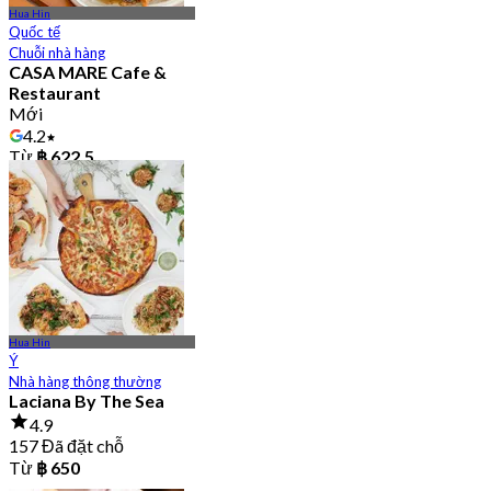
Hua Hin
Quốc tế
Chuỗi nhà hàng
CASA MARE Cafe &
Restaurant
Mới
4.2
Từ
฿ 622.5
Hua Hin
Ý
Nhà hàng thông thường
Laciana By The Sea
4.9
157 Đã đặt chỗ
Từ
฿ 650