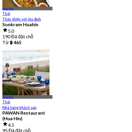
Hua Hin
Thái
Thân thiện với gia đình
Sonkram Huahin
5.0
190 Đã đặt chỗ
Từ
฿ 465
Hua Hin
Thái
Nhà hàng khách sạn
PAWAN Restaurant
(Hua Hin)
4.5
95 Đã đặt chỗ