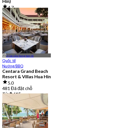
Hin)
4.7
79 Đã đặt chỗ
Từ
฿ 425
2 Các cửa hàng bán lẻ
Quốc tế
Nướng/BBQ
Centara Grand Beach
Resort & Villas Hua Hin
5.0
481 Đã đặt chỗ
Từ
฿ 615