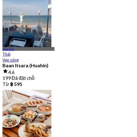
Từ
฿ 799
Hua Hin
Thái
Ven sông
Baan Itsara (Huahin)
4.6
199 Đã đặt chỗ
Từ
฿ 595