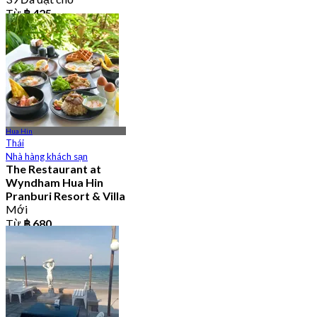
Từ
฿ 425
Hua Hin
Thái
Nhà hàng khách sạn
The Restaurant at
Wyndham Hua Hin
Pranburi Resort & Villa
Mới
Từ
฿ 680