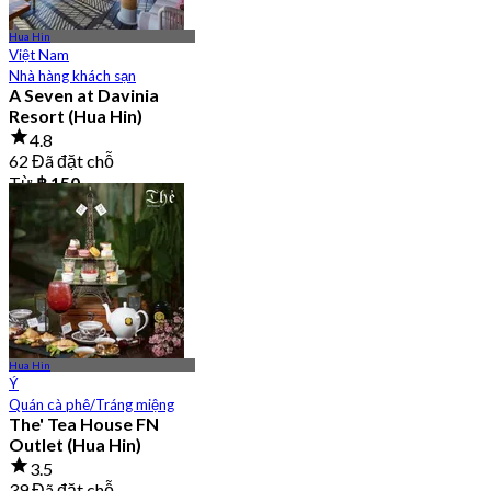
Hua Hin
Việt Nam
Nhà hàng khách sạn
A Seven at Davinia
Resort (Hua Hin)
4.8
62 Đã đặt chỗ
Từ
฿ 150
Hua Hin
Ý
Quán cà phê/Tráng miệng
The' Tea House FN
Outlet (Hua Hin)
3.5
39 Đã đặt chỗ