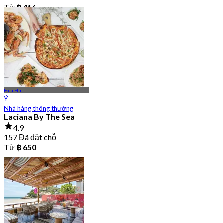
Từ
฿ 416
Hua Hin
Ý
Nhà hàng thông thường
Laciana By The Sea
4.9
157 Đã đặt chỗ
Từ
฿ 650