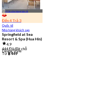
2 Các cửa hàng bán lẻ
Đến 4 Trả 3
Quốc tế
Nhà hàng khách sạn
Springfield at Sea
Resort & Spa (Hua Hin)
4.9
444 Đã đặt chỗ
Dining Style
Từ
฿ 449