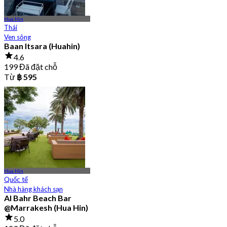
Hua Hin
Thái
Ven sông
Baan Itsara (Huahin)
4.6
199 Đã đặt chỗ
Từ
฿ 595
Hua Hin
Quốc tế
Nhà hàng khách sạn
Al Bahr Beach Bar
@Marrakesh (Hua Hin)
5.0