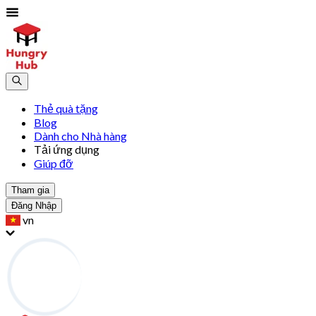
Thẻ quà tặng
Blog
Dành cho Nhà hàng
Tải ứng dụng
Giúp đỡ
Tham gia
Đăng Nhập
vn