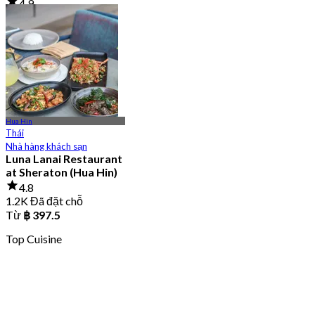
4.9
3.3K Đã đặt chỗ
Từ
฿ 700
Hua Hin
Thái
Nhà hàng khách sạn
Luna Lanai Restaurant
at Sheraton (Hua Hin)
4.8
1.2K Đã đặt chỗ
Từ
฿ 397.5
Top Cuisine