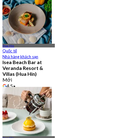
2.7K Đã đặt chỗ
Từ
฿ 1
Hua Hin
Quốc tế
Nhà hàng khách sạn
Isea Beach Bar at
Veranda Resort &
Villas (Hua Hin)
Mới
4.5
Từ
฿ 837.5
Hua Hin