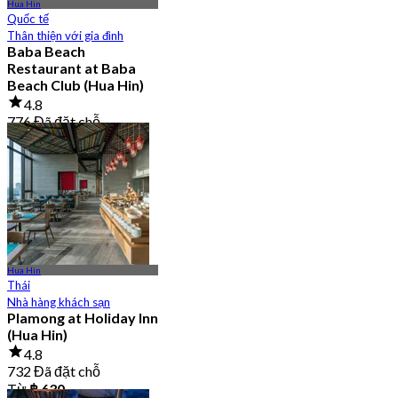
Hua Hin
Quốc tế
Thân thiện với gia đình
Baba Beach
Restaurant at Baba
Beach Club (Hua Hin)
4.8
776 Đã đặt chỗ
Từ
฿ 796.66
Hua Hin
Thái
Nhà hàng khách sạn
Plamong at Holiday Inn
(Hua Hin)
4.8
732 Đã đặt chỗ
Từ
฿ 630