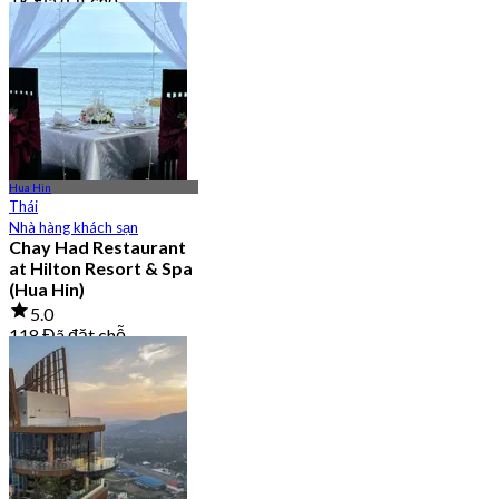
1K Đã đặt chỗ
Từ
฿ 595
Hua Hin
Thái
Nhà hàng khách sạn
Chay Had Restaurant
at Hilton Resort & Spa
(Hua Hin)
5.0
118 Đã đặt chỗ
Từ
฿ 2,250