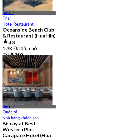
Hua Hin
Thai
Hotel Restaurant
Oceanside Beach Club
& Restaurant (Hua Hin)
4.8
1.3K Đã đặt chỗ
Từ
฿ 750
Hua Hin
Quốc tế
Nhà hàng khách sạn
Biscay at Best
Western Plus
Carapace Hotel (Hua