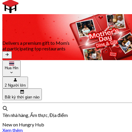
Delivers a premium gift to Mom’s
at participating top restaurants
Hua Hin
2 Người lớn
Bất kỳ thời gian nào
Tên nhà hàng, Ẩm thực, Địa điểm
New on Hungry Hub
Xem thêm