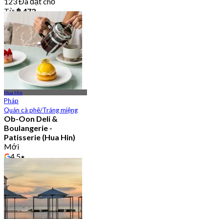
123 Đã đặt chỗ
Từ
฿ 472
Hua Hin
Pháp
Quán cà phê/Tráng miệng
Ob-Oon Deli &
Boulangerie -
Patisserie (Hua Hin)
Mới
4.5
Từ
฿ 1,399