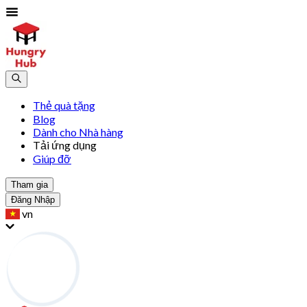
Thẻ quà tặng
Blog
Dành cho Nhà hàng
Tải ứng dụng
Giúp đỡ
Tham gia
Đăng Nhập
vn