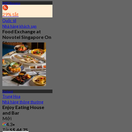
MRT Stevens
29% tắt
Quốc tế
Nhà hàng khách sạn
Food Exchange at
Novotel Singapore On
Stevens
3.0
207 Đã đặt chỗ
Từ
S$ 27.5
Orchard
Trung Hoa
Nhà hàng thông thường
Enjoy Eating House
and Bar
Mới
4.3
Từ
S$ 44.75