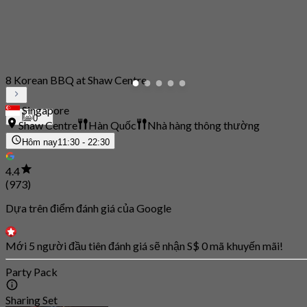
8 Korean BBQ at Shaw Centre
Singapore
0
Shaw Centre
Hàn Quốc
Nhà hàng thông thường
Hôm nay
11:30 - 22:30
4.4
(973)
Dựa trên điểm đánh giá của Google
Mới 5 người đầu tiên đánh giá sẽ nhận S$ 0 mã khuyến mãi!
Party Pack
Sharing Set