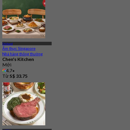
Orchard
Ẩm thực Singapore
Nhà hàng thông thường
Chen's Kitchen
Mới
4.7
Từ
S$ 33.75