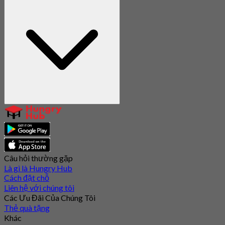
Câu hỏi thường gặp
Là gì là Hungry Hub
Cách đặt chỗ
Liên hệ với chúng tôi
Các Ưu Đãi Của Chúng Tôi
Thẻ quà tặng
Khác