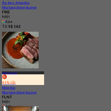
Ẩm thực Argentina
Nhà hàng thông thường
FIRE
Mới
4.6
Từ
S$ 162
MRT Orchard
41% tắt
Nhật Bản
Nhà hàng thông thường
FLNT
Mới
4.7