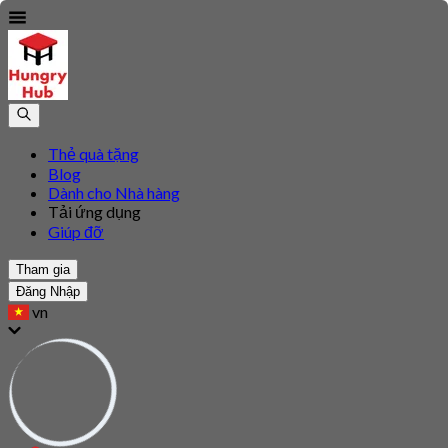
Thẻ quà tặng
Blog
Dành cho Nhà hàng
Tải ứng dụng
Giúp đỡ
Tham gia
Đăng Nhập
vn