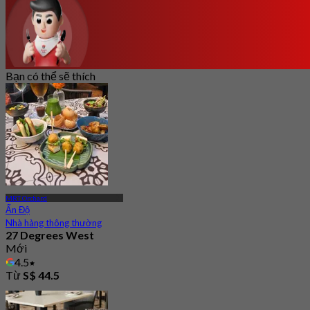
Bạn có thể sẽ thích
MRT Orchard
Ấn Độ
Nhà hàng thông thường
27 Degrees West
Mới
4.5
Từ
S$ 44.5