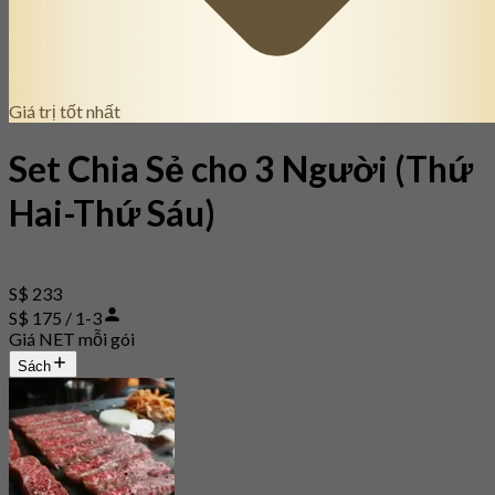
Giá trị tốt nhất
Set Chia Sẻ cho 3 Người (Thứ
Hai-Thứ Sáu)
S$ 233
S$ 175 / 1-3
Giá NET mỗi gói
Sách