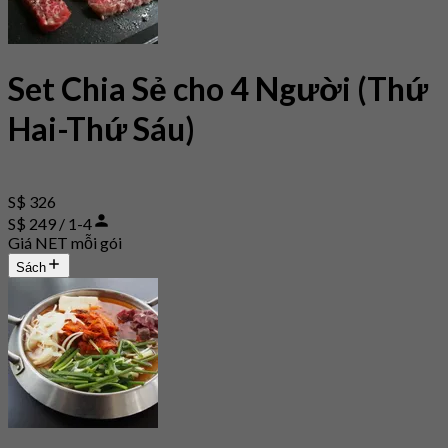
Set Chia Sẻ cho 4 Người (Thứ
Hai-Thứ Sáu)
S$ 326
S$ 249 / 1-4
Giá NET mỗi gói
Sách