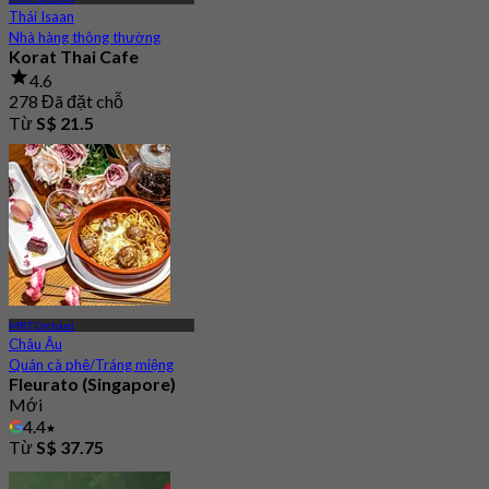
Thái Isaan
Nhà hàng thông thường
Korat Thai Cafe
4.6
278 Đã đặt chỗ
Từ
S$ 21.5
MRT Orchard
Châu Âu
Quán cà phê/Tráng miệng
Fleurato (Singapore)
Mới
4.4
Từ
S$ 37.75