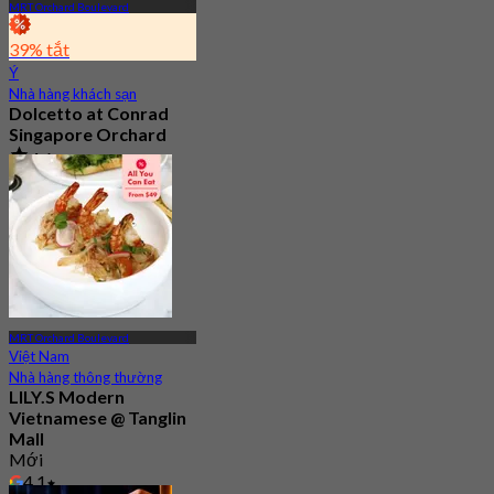
MRT Orchard Boulevard
39% tắt
Ý
Nhà hàng khách sạn
Dolcetto at Conrad
Singapore Orchard
4.6
341 Đã đặt chỗ
Từ
S$ 29.5
MRT Orchard Boulevard
Việt Nam
Nhà hàng thông thường
LILY.S Modern
Vietnamese @ Tanglin
Mall
Mới
4.1