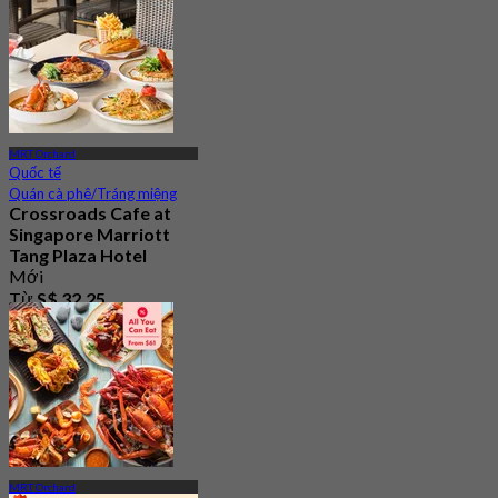
MRT Orchard
Quốc tế
Quán cà phê/Tráng miệng
Crossroads Cafe at
Singapore Marriott
Tang Plaza Hotel
Mới
Từ
S$ 32.25
MRT Orchard