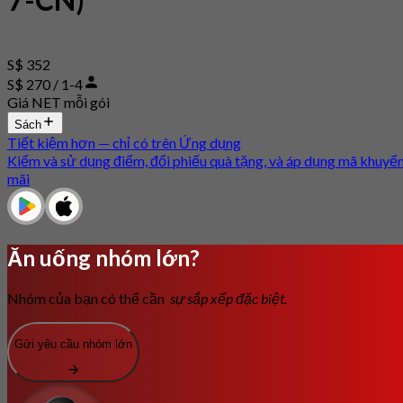
S$ 352
S$ 270 / 1-4
Giá NET mỗi gói
Sách
Tiết kiệm hơn — chỉ có trên Ứng dụng
Kiếm và sử dụng điểm, đổi phiếu quà tặng, và áp dụng mã khuyế
mãi
Ăn uống nhóm lớn?
Nhóm của bạn có thể cần
sự sắp xếp đặc biệt.
Gửi yêu cầu nhóm lớn