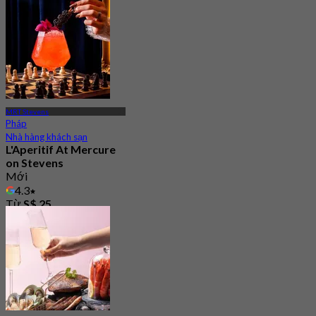
Từ
S$ 33.75
MRT Stevens
Pháp
Nhà hàng khách sạn
L'Aperitif At Mercure
on Stevens
Mới
4.3
Từ
S$ 25