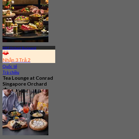
1.4K Đã đặt chỗ
Từ
S$ 54.35
MRT Orchard Boulevard
Nhận 3 Trả 2
Quốc tế
Trà chiều
Tea Lounge at Conrad
Singapore Orchard
4.6
631 Đã đặt chỗ
Từ
S$ 34.2