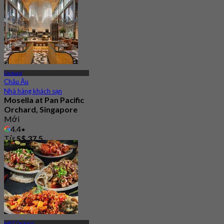
Từ
S$ 41.97
Orchard
Châu Âu
Nhà hàng khách sạn
Mosella at Pan Pacific
Orchard, Singapore
Mới
4.4
Từ
S$ 37.5
MRT Orchard