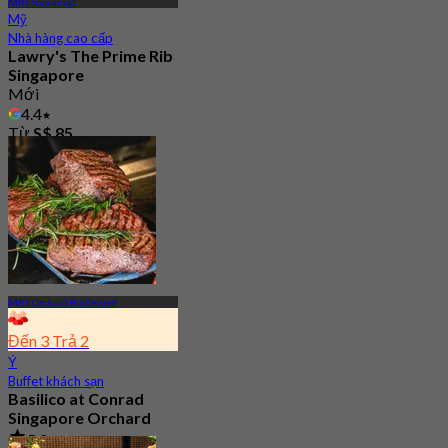
MRT Somerset
Mỹ
Nhà hàng cao cấp
Lawry's The Prime Rib
Singapore
Mới
4.4
Từ
S$ 85
MRT Orchard Boulevard
Đến 3 Trả 2
Ý
Buffet khách sạn
Basilico at Conrad
Singapore Orchard
5.0