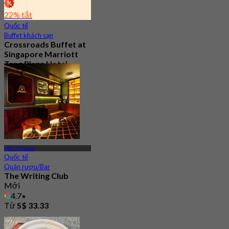
22% tắt
Quốc tế
Buffet khách sạn
Crossroads Buffet at
Singapore Marriott
Tang Plaza Hotel
4.5
682 Đã đặt chỗ
Từ
S$ 65
MRT Orchard
Quốc tế
Quán rượu/Bar
The Writing Club
Mới
4.7
Từ
S$ 33.33