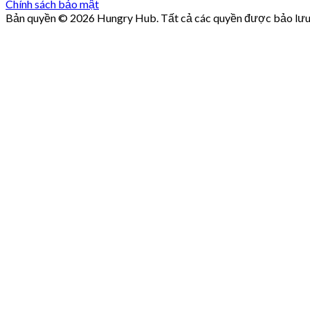
Chính sách bảo mật
Bản quyền © 2026 Hungry Hub. Tất cả các quyền được bảo lưu
Failed
connect
to
server