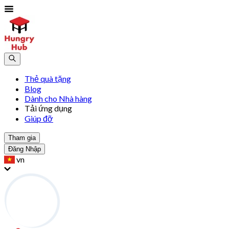
Thẻ quà tặng
Blog
Dành cho Nhà hàng
Tải ứng dụng
Giúp đỡ
Tham gia
Đăng Nhập
vn