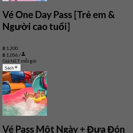
Vé One Day Pass [Trẻ em &
Người cao tuổi]
฿ 1.200
฿ 1,056 /
Giá NET mỗi gói
Sách
Vé Pass Một Ngày + Đưa Đón