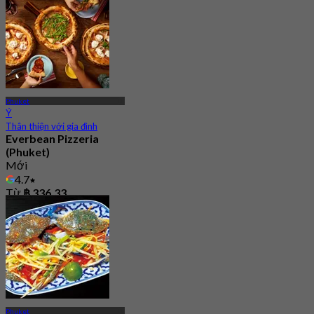
Phuket
Ý
Thân thiện với gia đình
Everbean Pizzeria
(Phuket)
Mới
4.7
Từ
฿ 336.33
Phuket