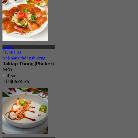
Phuket
Trung Hoa
Nhà hàng thông thường
Takiap Thong (Phuket)
Mới
4.5
Từ
฿ 674.75