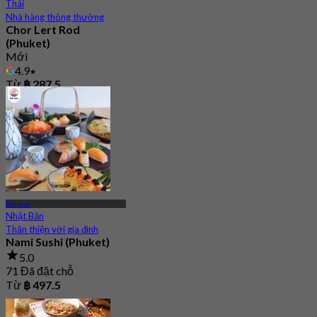
Thái
Nhà hàng thông thường
Chor Lert Rod
(Phuket)
Mới
4.9
Từ
฿ 287.5
Phuket
Nhật Bản
Thân thiện với gia đình
Nami Sushi (Phuket)
5.0
71 Đã đặt chỗ
Từ
฿ 497.5