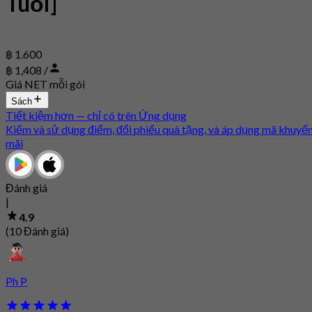
Tuổi]
฿ 1.600
฿ 1,408 /
Giá NET mỗi gói
Sách
Tiết kiệm hơn — chỉ có trên Ứng dụng
Kiếm và sử dụng điểm, đổi phiếu quà tặng, và áp dụng mã khuyế
mãi
Đánh giá
|
4.9
(10 Đánh giá)
Ph P