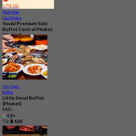
17% tắt
Nhật Bản
Lẩu/Shabu
You&I Premium Suki
Buffet Central Phuket
(Phuket)
4.7
658 Đã đặt chỗ
Từ
฿ 698
Hàn Quốc
Buffet
Little Seoul Buffet
(Phuket)
Mới
4.8
Từ
฿ 428