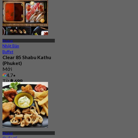
Phuket
Nhật Bản
Buffet
Clear 85 Shabu Kathu
(Phuket)
Mới
4.7
Từ
฿ 698
Phuket