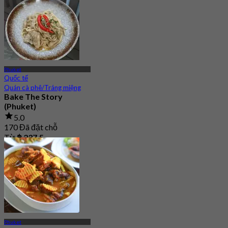
Phuket
Quốc tế
Quán cà phê/Tráng miệng
Bake The Story
(Phuket)
5.0
170 Đã đặt chỗ
Từ
฿ 237.5
Phuket