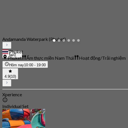
Andamanda Waterpark (Phuket)
Phuket
0
Phuket
Ẩm thực miền Nam Thái
Hoạt động/Trải nghiệm
Hôm nay
10:00 - 19:00
4.9
(10)
Xperience
Individual Set