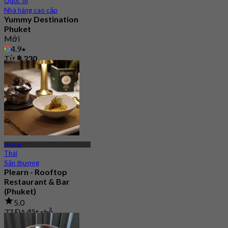
Quốc tế
Nhà hàng cao cấp
Yummy Destination
Phuket
Mới
4.9
Từ
฿ 230
Phuket
Thái
Sân thượng
Plearn - Rooftop
Restaurant & Bar
(Phuket)
5.0
77 Đã đặt chỗ
Từ
฿ 625