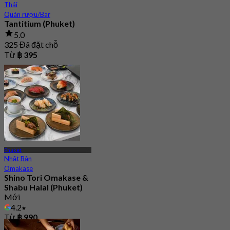
Thái
Quán rượu/Bar
Tantitium (Phuket)
5.0
325 Đã đặt chỗ
Từ
฿ 395
Phuket
Nhật Bản
Omakase
Shino Tori Omakase &
Shabu Halal (Phuket)
Mới
4.2
Từ
฿ 990