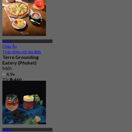
Phuket
Châu Âu
Thân thiện với gia đình
Terre Grounding
Eatery (Phuket)
Mới
4.9
Từ
฿ 460
Phuket