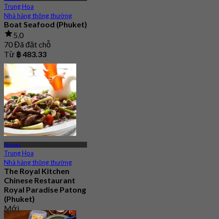
Trung Hoa
Nhà hàng thông thường
Boat Seafood (Phuket)
5.0
70 Đã đặt chỗ
Từ
฿ 483.33
Phuket
Trung Hoa
Nhà hàng thông thường
The Royal Kitchen
Chinese Restaurant
Royal Paradise Patong
(Phuket)
Mới
4.1