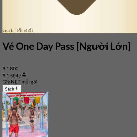
Giá trị tốt nhất
Vé One Day Pass [Người Lớn]
฿ 1.800
฿ 1,584 /
Giá NET mỗi gói
Sách