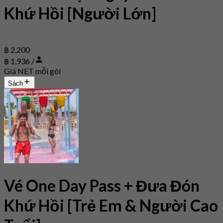
Khứ Hồi [Người Lớn]
฿ 2.200
฿ 1,936 /
Giá NET mỗi gói
Sách
Vé One Day Pass + Đưa Đón
Khứ Hồi [Trẻ Em & Người Cao