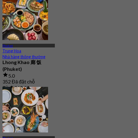
Từ
฿ 750
Phuket
Trung Hoa
Nhà hàng thông thường
Lhong Khao 廊 饭
(Phuket)
5.0
352 Đã đặt chỗ
Từ
฿ 363.33
Phuket