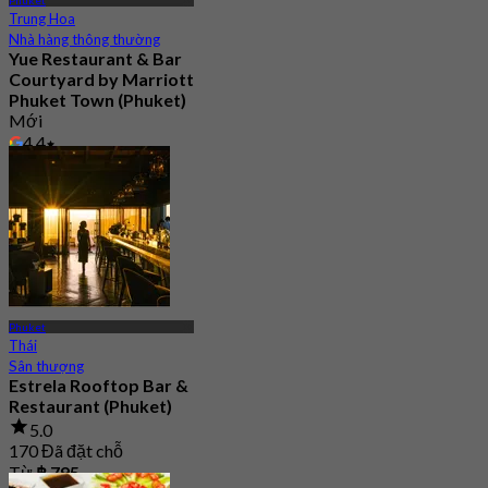
Trung Hoa
Nhà hàng thông thường
Yue Restaurant & Bar​
Courtyard by Marriott
Phuket Town (Phuket)
Mới
4.4
Từ
฿ 595
Phuket
Thái
Sân thượng
Estrela Rooftop Bar &
Restaurant (Phuket)
5.0
170 Đã đặt chỗ
Từ
฿ 795