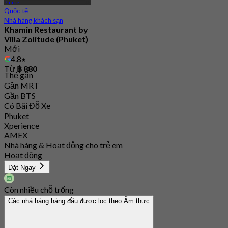
Phuket
Quốc tế
Nhà hàng khách sạn
Khamin Restaurant by
Villa Zolitude (Phuket)
Mới
4.8
Từ
฿ 880
Thẻ gắn
Gần MRT
Gần BTS
Có Bãi Đỗ Xe
Phuket
Xperience
AMEX
Nhà hàng & Hoạt động cho trẻ em
Hoạt động
Đặt Ngay
Còn nhiều chỗ trống
Các nhà hàng hàng đầu được lọc theo Ẩm thực