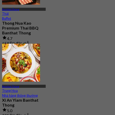
Banthat Thong
Thái
Buffet
Thong Nua Kao
Premium Thai BBQ
Banthat Thong
4.7
659 Đã đặt chỗ
Từ
฿ 529
Banthat Thong
Trung Hoa
Nhà hàng thông thường
Xi An Yiam Banthat
Thong
5.0