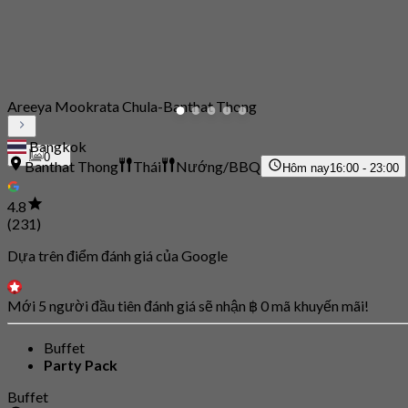
Areeya Mookrata Chula-Banthat Thong
Bangkok
0
Banthat Thong
Thái
Nướng/BBQ
Hôm nay
16:00 - 23:00
4.8
(231)
Dựa trên điểm đánh giá của Google
Mới 5 người đầu tiên đánh giá sẽ nhận ฿ 0 mã khuyến mãi!
Buffet
Party Pack
Buffet