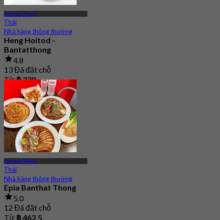
Banthat Thong
Thái
Nhà hàng thông thường
Heng Hoitod -
Bantatthong
4.8
13 Đã đặt chỗ
Từ
฿ 230
Banthat Thong
Thái
Nhà hàng thông thường
Epia Banthat Thong
5.0
12 Đã đặt chỗ
Từ
฿ 462.5