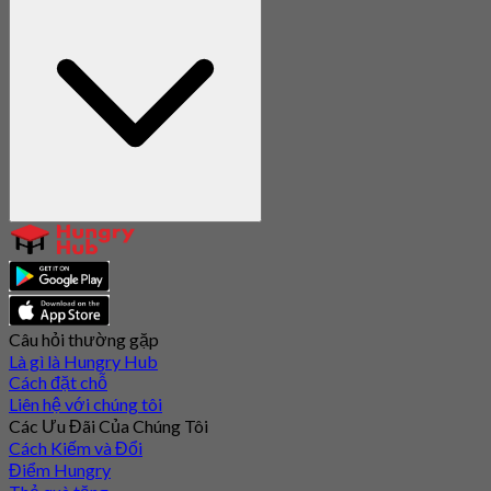
Câu hỏi thường gặp
Là gì là Hungry Hub
Cách đặt chỗ
Liên hệ với chúng tôi
Các Ưu Đãi Của Chúng Tôi
Cách Kiếm và Đổi
Điểm Hungry