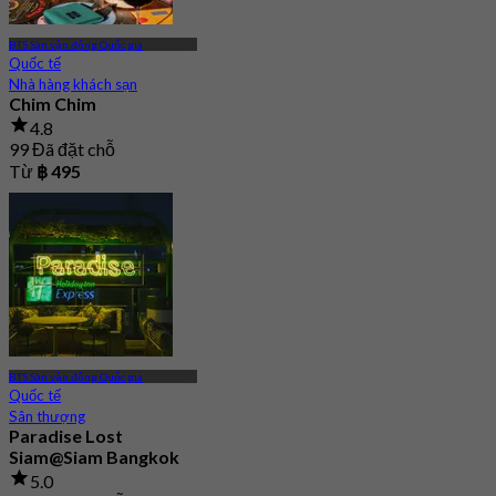
BTS Sân vận động Quốc gia
Quốc tế
Nhà hàng khách sạn
Chim Chim
4.8
99 Đã đặt chỗ
Từ
฿ 495
BTS Sân vận động Quốc gia
Quốc tế
Sân thượng
Paradise Lost
Siam@Siam Bangkok
5.0