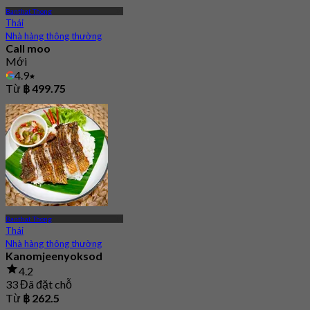
Banthat Thong
Thái
Nhà hàng thông thường
Call moo
Mới
4.9
Từ
฿ 499.75
Banthat Thong
Thái
Nhà hàng thông thường
Kanomjeenyoksod
4.2
33 Đã đặt chỗ
Từ
฿ 262.5