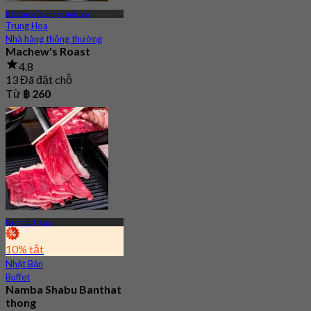
BTS Sân vận động Quốc gia
Trung Hoa
Nhà hàng thông thường
Machew's Roast
4.8
13 Đã đặt chỗ
Từ
฿ 260
Banthat Thong
10% tắt
Nhật Bản
Buffet
Namba Shabu Banthat
thong