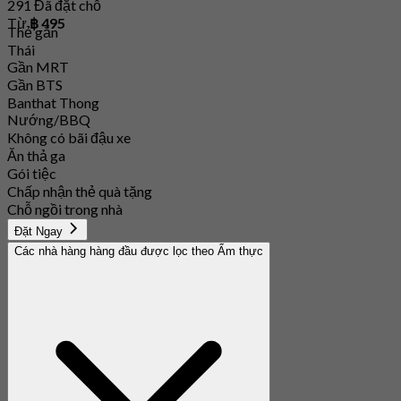
291 Đã đặt chỗ
Từ
฿ 495
Thẻ gắn
Thái
Gần MRT
Gần BTS
Banthat Thong
Nướng/BBQ
Không có bãi đậu xe
Ăn thả ga
Gói tiệc
Chấp nhận thẻ quà tặng
Chỗ ngồi trong nhà
Đặt Ngay
Các nhà hàng hàng đầu được lọc theo Ẩm thực