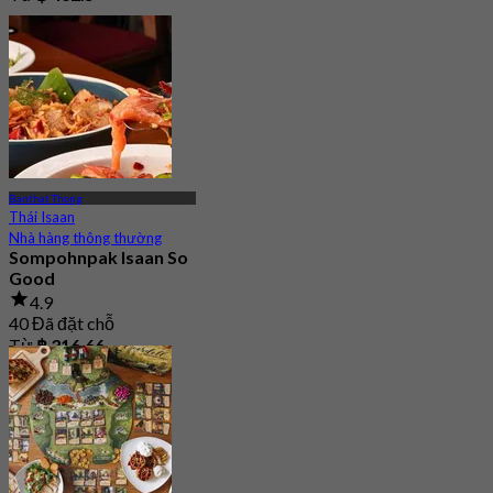
Banthat Thong
Thái Isaan
Nhà hàng thông thường
Sompohnpak Isaan So
Good
4.9
40 Đã đặt chỗ
Từ
฿ 316.66