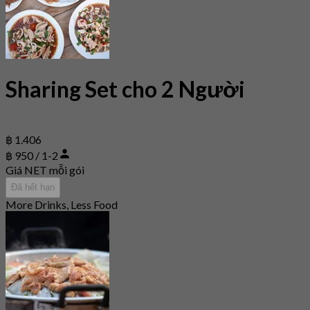
Sharing Set cho 2 Người
฿ 1.406
฿ 950 / 1-2
Giá NET mỗi gói
Đã hết hạn
More Drinks, Less Food