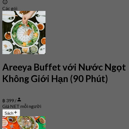
Các gói
Areeya Buffet với Nước Ngọt
Không Giới Hạn (90 Phút)
฿ 399 /
Giá NET mỗi người
Sách