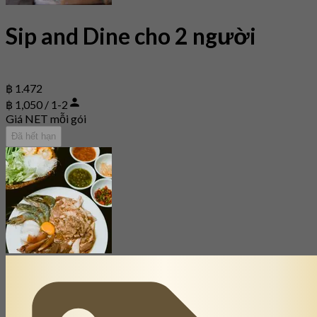
Sip and Dine cho 2 người
฿ 1.472
฿ 1,050 / 1-2
Giá NET mỗi gói
Đã hết hạn