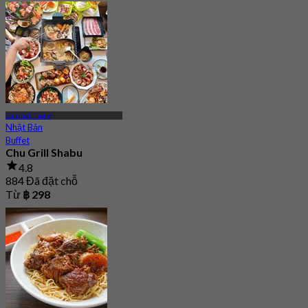
Banthat Thong
Nhật Bản
Buffet
Chu Grill Shabu
4.8
884 Đã đặt chỗ
Từ
฿ 298