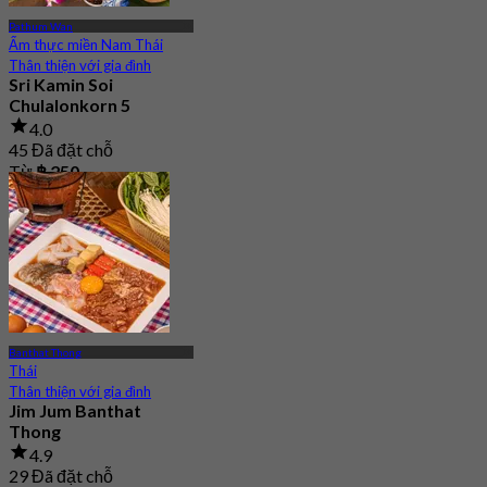
Pathum Wan
Ẩm thực miền Nam Thái
Thân thiện với gia đình
Sri Kamin Soi
Chulalonkorn 5
4.0
45 Đã đặt chỗ
Từ
฿ 250
Banthat Thong
Thái
Thân thiện với gia đình
Jim Jum Banthat
Thong
4.9
29 Đã đặt chỗ