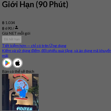
Giới Hạn (90 Phút)
฿ 1.034
฿ 690 /
Giá NET mỗi gói
Đã hết hạn
Tiết kiệm hơn — chỉ có trên Ứng dụng
Kiếm và sử dụng điểm, đổi phiếu quà tặng, và áp dụng mã khuyế
mãi
Bạn có thể sẽ thích