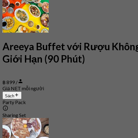
Areeya Buffet với Rượu Khôn
Giới Hạn (90 Phút)
฿ 899 /
Giá NET mỗi người
Sách
Party Pack
Sharing Set