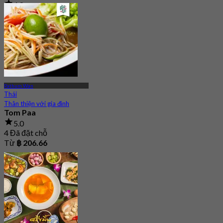
4.8
743 Đã đặt chỗ
Từ
฿ 268
Pathum Wan
Thái
Thân thiện với gia đình
Tom Paa
5.0
4 Đã đặt chỗ
Từ
฿ 206.66