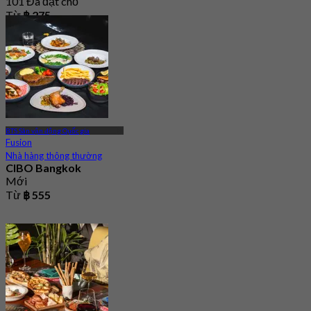
101 Đã đặt chỗ
Từ
฿ 275
BTS Sân vận động Quốc gia
Fusion
Nhà hàng thông thường
CIBO Bangkok
Mới
Từ
฿ 555