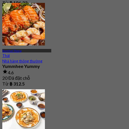
Từ
฿ 186.33
Banthat Thong
Thái
Nhà hàng thông thường
Yummhee Yummy
4.6
20 Đã đặt chỗ
Từ
฿ 312.5