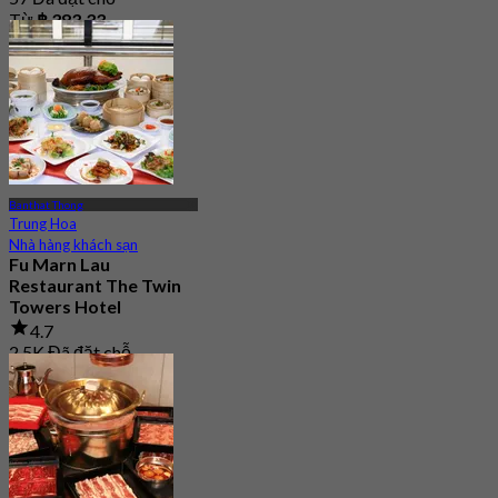
Từ
฿ 383.33
Banthat Thong
Trung Hoa
Nhà hàng khách sạn
Fu Marn Lau
Restaurant The Twin
Towers Hotel
4.7
2.5K Đã đặt chỗ
Từ
฿ 497.5