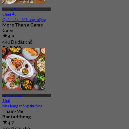
Banthat Thong
Châu Âu
Quán cà phê/Tráng miệng
More Than a Game
Cafe
4.9
440 Đã đặt chỗ
Từ
฿ 299
Banthat Thong
Thái
Nhà hàng thông thường
Tham-Me
Bantadthong
4.7
57 Đã đặt chỗ