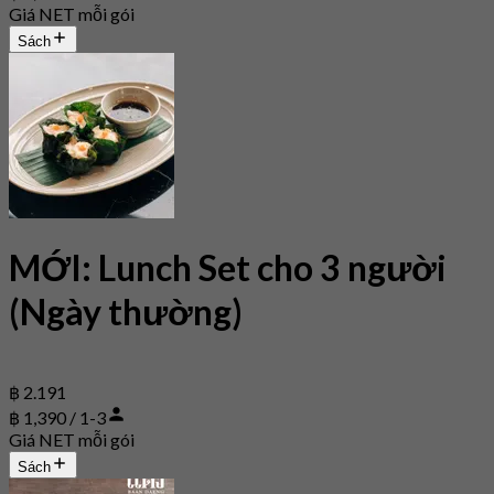
Giá NET mỗi gói
Sách
MỚI: Lunch Set cho 3 người
(Ngày thường)
฿ 2.191
฿ 1,390 / 1-3
Giá NET mỗi gói
Sách