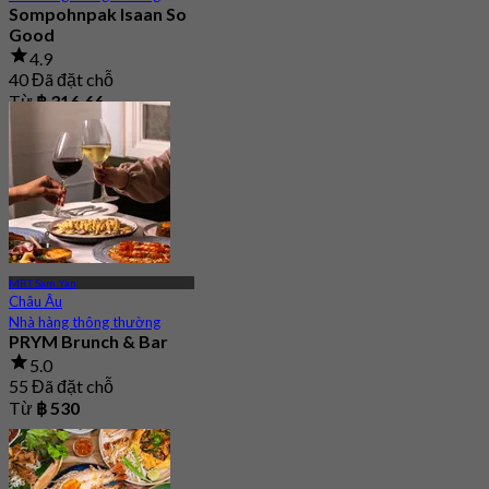
Sompohnpak Isaan So
Good
4.9
40 Đã đặt chỗ
Từ
฿ 316.66
MRT Sam Yan
Châu Âu
Nhà hàng thông thường
PRYM Brunch & Bar
5.0
55 Đã đặt chỗ
Từ
฿ 530