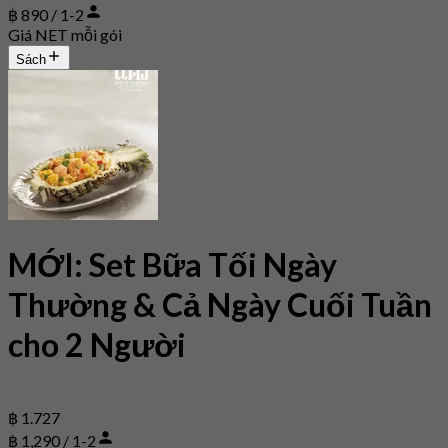
฿ 890 / 1-2
Giá NET mỗi gói
Sách
MỚI: Set Bữa Tối Ngày
Thường & Cả Ngày Cuối Tuần
cho 2 Người
฿ 1.727
฿ 1,290 / 1-2