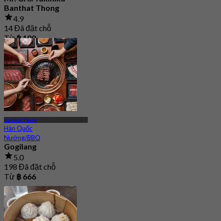
Banthat Thong
4.9
14 Đã đặt chỗ
Từ
฿ 190
Banthat Thong
Hàn Quốc
Nướng/BBQ
Gogilang
5.0
198 Đã đặt chỗ
Từ
฿ 666