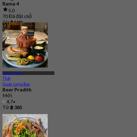
Rama 4
5.0
70 Đã đặt chỗ
Từ
฿ 598
Banthat Thong
Thái
Quán rượu/Bar
Beer Pradith
Mới
4.7
Từ
฿ 385