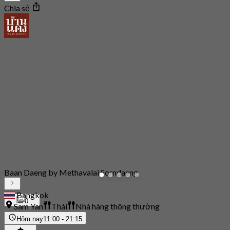
Chia sẻ
Baan Daeng by Methavalai Sorndaeng
Bangkok
0
Sam Yan
Thái
Nhà hàng thông thường
Hôm nay
11:00 - 21:15