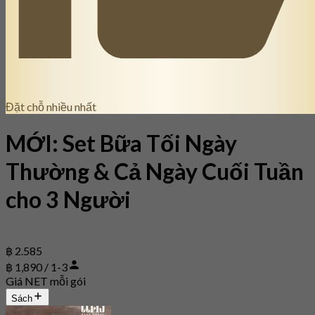
Đặt chỗ nhiều nhất
MỚI: Set Bữa Tối Ngày
Thường & Cả Ngày Cuối Tuần
cho 3 Người
฿ 2.585
฿ 1,890 / 1-3
Giá NET mỗi gói
Sách