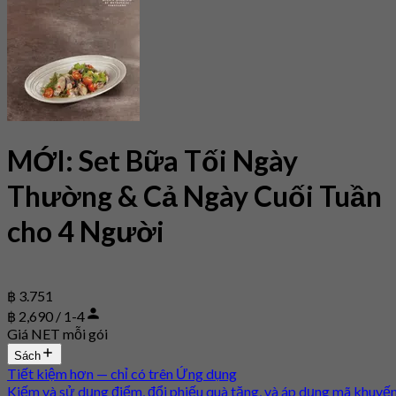
MỚI: Set Bữa Tối Ngày
Thường & Cả Ngày Cuối Tuần
cho 4 Người
฿ 3.751
฿ 2,690 / 1-4
Giá NET mỗi gói
Sách
Tiết kiệm hơn — chỉ có trên Ứng dụng
Kiếm và sử dụng điểm, đổi phiếu quà tặng, và áp dụng mã khuyế