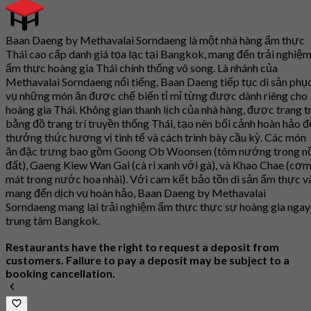
Baan Daeng by Methavalai Sorndaeng là một nhà hàng ẩm thực
Thái cao cấp danh giá tọa lạc tại Bangkok, mang đến trải nghiệ
ẩm thực hoàng gia Thái chính thống vô song. Là nhánh của
Methavalai Sorndaeng nổi tiếng, Baan Daeng tiếp tục di sản phụ
vụ những món ăn được chế biến tỉ mỉ từng được dành riêng cho
hoàng gia Thái. Không gian thanh lịch của nhà hàng, được trang tr
bằng đồ trang trí truyền thống Thái, tạo nên bối cảnh hoàn hảo đ
thưởng thức hương vị tinh tế và cách trình bày cầu kỳ. Các món
ăn đặc trưng bao gồm Goong Ob Woonsen (tôm nướng trong n
đất), Gaeng Kiew Wan Gai (cà ri xanh với gà), và Khao Chae (cơ
mát trong nước hoa nhài). Với cam kết bảo tồn di sản ẩm thực v
mang đến dịch vụ hoàn hảo, Baan Daeng by Methavalai
Sorndaeng mang lại trải nghiệm ẩm thực thực sự hoàng gia ngay
trung tâm Bangkok.
Restaurants have the right to request a deposit from
customers. Failure to pay a deposit may be subject to a
booking cancellation.