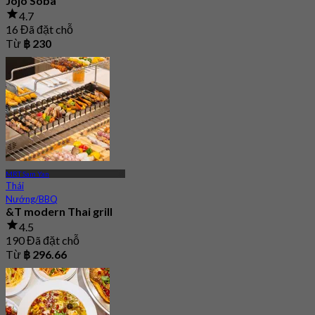
Jojo Soba
4.7
16 Đã đặt chỗ
Từ
฿ 230
MRT Sam Yan
Thái
Nướng/BBQ
&T modern Thai grill
4.5
190 Đã đặt chỗ
Từ
฿ 296.66