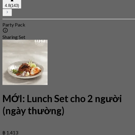
4.8
(143)
Party Pack
Sharing Set
MỚI: Lunch Set cho 2 người
(ngày thường)
฿ 1.413