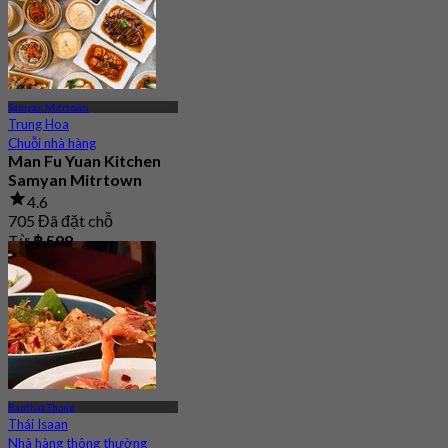
Samyan Mitrtown
Trung Hoa
Chuỗi nhà hàng
Man Fu Yuan Kitchen
Samyan Mitrtown
4.6
705 Đã đặt chỗ
Từ
฿ 598
Banthat Thong
Thái Isaan
Nhà hàng thông thường