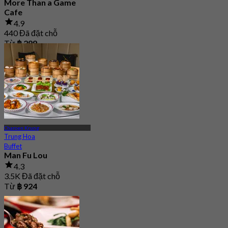
More Than a Game
Cafe
4.9
440 Đã đặt chỗ
Từ
฿ 299
Charoen Krung
Trung Hoa
Buffet
Man Fu Lou
4.3
3.5K Đã đặt chỗ
Từ
฿ 924