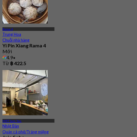
Rama 4
Trung Hoa
Chuỗi nhà hàng
Yi Pin Xiang Rama 4
Mới
4.9
Từ
฿ 422.5
MRT Sam Yan
Nhật Bản
Quán cà phê/Tráng miệng