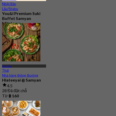
Nhật Bản
Lẩu/Shabu
You&I Premium Suki
Buffet Samyan
Mitrtown
4.7
3.3K Đã đặt chỗ
Từ
฿ 498
Sam Yan
Thái
Nhà hàng thông thường
Hiateeyai @ Samyan
4.5
28 Đã đặt chỗ
Từ
฿ 160