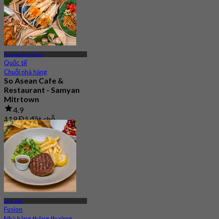
Samyan Mitrtown
Quốc tế
Chuỗi nhà hàng
So Asean Cafe &
Restaurant - Samyan
Mitrtown
4.9
119 Đã đặt chỗ
Từ
฿ 245
Sam Yan
Fusion
Nhà hàng thông thường