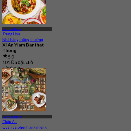
Banthat Thong
Trung Hoa
Nhà hàng thông thường
Xi An Yiam Banthat
Thong
5.0
101 Đã đặt chỗ
Từ
฿ 275
Banthat Thong
Châu Âu
Quán cà phê/Tráng miệng