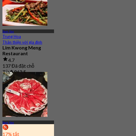
Sam Yan
Trung Hoa
Thân thiện với gia đình
Lim Kwong Meng
Restaurant
4.7
137 Đã đặt chỗ
Từ
฿ 862.5
Sam Yan
17% tắt