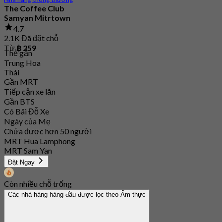
The Coffee Club
Samyan Mitrtown
4.7
2.1K Đã đặt chỗ
Từ
฿ 259
Thẻ gắn
Trung Hoa
Thái
Gần MRT
Tiếp cận xe lăn
Gần BTS
Có Bãi Đỗ Xe
Ngày của Mẹ
Chứa được hơn 50 người
MRT Hua Lamphong
MRT Sam Yan
Đặt Ngay
Còn nhiều chỗ trống
Các nhà hàng hàng đầu được lọc theo Ẩm thực