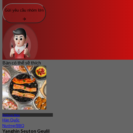
Gửi yêu cầu nhóm lớn
Bạn có thể sẽ thích
Pathum Wan
Hàn Quốc
Nướng/BBQ
Yanghin Seuton Geulil