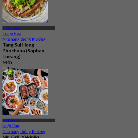
MRT Lumphini
Trung Hoa
Nhà hàng thông thường
Tang Sui Heng
Phochana (Saphan
Lueang)
Mới
4.5
Từ
฿ 345
MRT Sam Yan
Nhật Bản
Nhà hàng thông thường
Mr. Grill Yakiniku