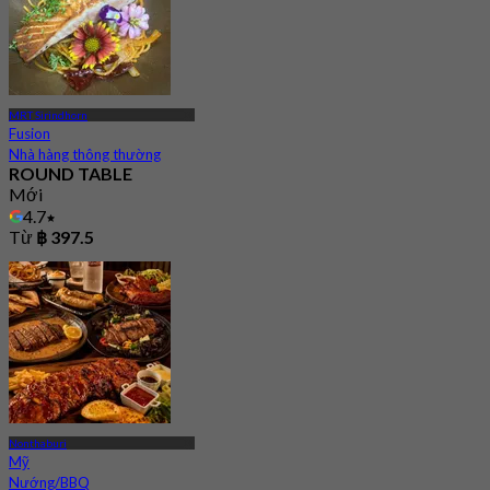
MRT Sirindhorn
Fusion
Nhà hàng thông thường
ROUND TABLE
Mới
4.7
Từ
฿ 397.5
Nonthaburi
Mỹ
Nướng/BBQ