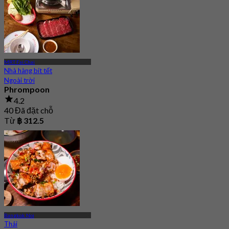
MRT Fai Chai
Nhà hàng bít tết
Ngoài trời
Phrompoon
4.2
40 Đã đặt chỗ
Từ
฿ 312.5
Bangkok Noi
Thái