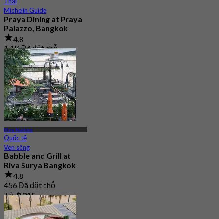
Thái
Michelin Guide
Praya Dining at Praya
Palazzo, Bangkok
4.8
1.1K Đã đặt chỗ
Từ
฿ 440
Phra Nakhon
Quốc tế
Ven sông
Babble and Grill at
Riva Surya Bangkok
4.8
456 Đã đặt chỗ
Từ
฿ 315