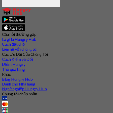
Câu hỏi thường gặp
Là gì là Hungry Hub
Cách đặt chỗ
Liên hệ với chúng tôi
Các Ưu Đãi Của Chúng Tôi
Cách Kiếm và Đổi
Điểm Hungry
Thẻ quà tặng
Khác
Blog Hungry Hub
Dành cho Nhà hàng
Nghề nghiệp Hungry Hub
Chúng tôi chấp nhận