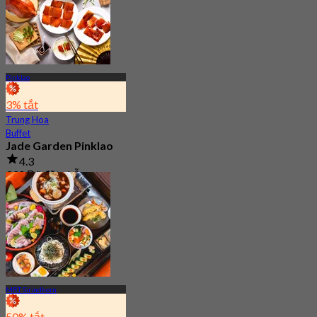
Pinklao
3% tắt
Trung Hoa
Buffet
Jade Garden Pinklao
4.3
330 Đã đặt chỗ
Từ
฿ 639
MRT Sirindhorn
50% tắt