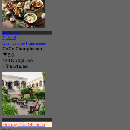
Phra Nakhon
Quốc tế
Quán cà phê/Tráng miệng
CoCo Chaophraya
5.0
144 Đã đặt chỗ
Từ
฿ 516.66
Khao San Road
Hướng Dẫn Michelin