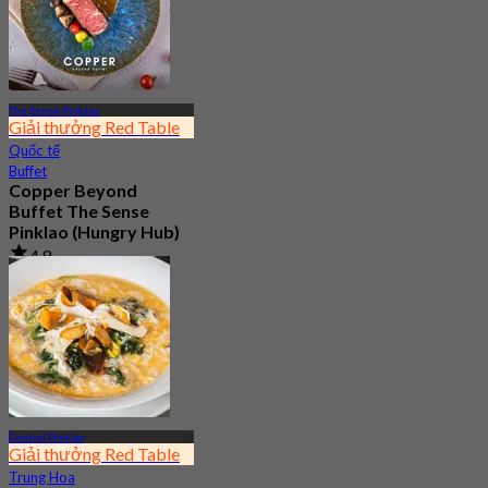
The Sense Pinklao
Giải thưởng Red Table
Quốc tế
Buffet
Copper Beyond
Buffet The Sense
Pinklao (Hungry Hub)
4.8
237.5K Đã đặt chỗ
Từ
฿ 399
Central Pinklao
Giải thưởng Red Table
Trung Hoa