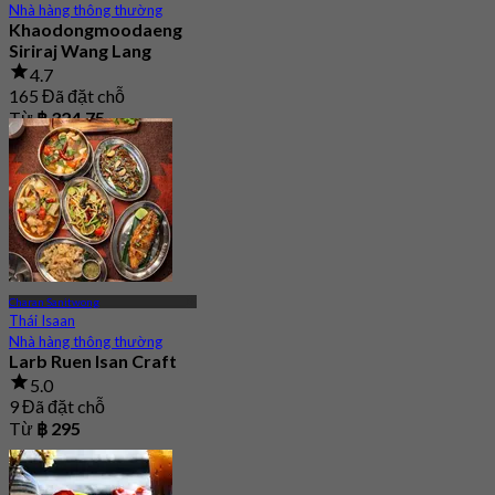
Nhà hàng thông thường
Khaodongmoodaeng
Siriraj Wang Lang
4.7
165 Đã đặt chỗ
Từ
฿ 324.75
Charan Sanitwong
Thái Isaan
Nhà hàng thông thường
Larb Ruen Isan Craft
5.0
9 Đã đặt chỗ
Từ
฿ 295