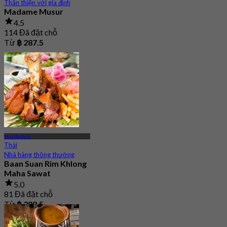
Thân thiện với gia đình
Madame Musur
4.5
114 Đã đặt chỗ
Từ
฿ 287.5
Nonthaburi
Thái
Nhà hàng thông thường
Baan Suan Rim Khlong
Maha Sawat
5.0
81 Đã đặt chỗ
Từ
฿ 399.5