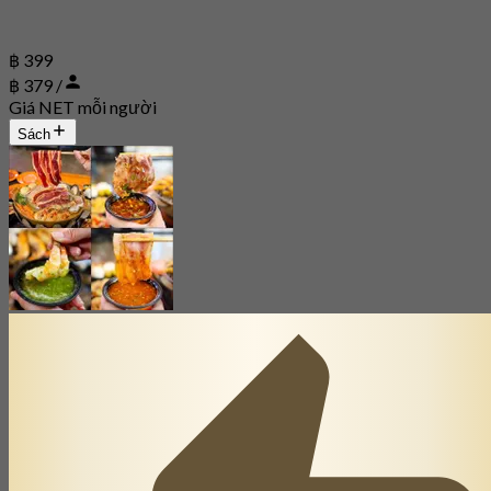
฿ 399
฿ 379 /
Giá NET mỗi người
Sách