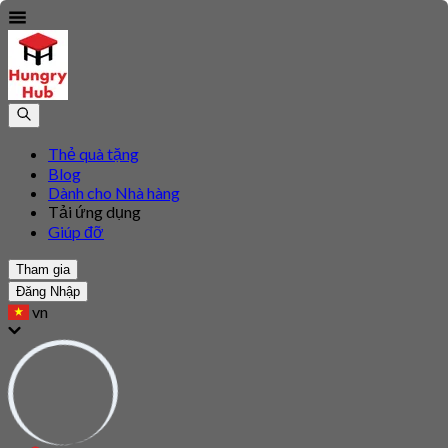
Thẻ quà tặng
Blog
Dành cho Nhà hàng
Tải ứng dụng
Giúp đỡ
Tham gia
Đăng Nhập
vn