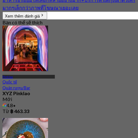
มากๆเล็กกว่าภาพที่โฆษณาเยอะเลย
Xem thêm đánh giá
Bạn có thể sẽ thích
Pinklao
Quốc tế
Quán rượu/Bar
XYZ Pinklao
Mới
4.8
Từ
฿ 463.33