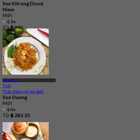
See Khrong Dood
Niew
Mới
4.9
Từ
฿ 890
Taling Chan
Thái
Thân thiện với gia đình
Son Daeng
Mới
4.4
Từ
฿ 283.33