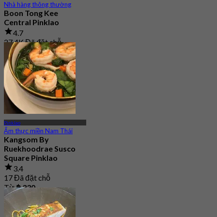
Nhà hàng thông thường
Boon Tong Kee
Central Pinklao
4.7
27.4K Đã đặt chỗ
Từ
฿ 362.5
Pinklao
Ẩm thực miền Nam Thái
Kangsom By
Ruekhoodrae Susco
Square Pinklao
3.4
17 Đã đặt chỗ
Từ
฿ 330