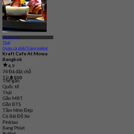
Arun Amarin
Thái
Quán cà phê/Tráng miệng
Kraft Cafe At Mowa
Bangkok
4.9
74 Đã đặt chỗ
Từ
฿ 550
Thẻ gắn
Quốc tế
Thái
Gần MRT
Gần BTS
Tầm Nhìn Đẹp
Có Bãi Đỗ Xe
Pinklao
Bang Phlat
Buffet