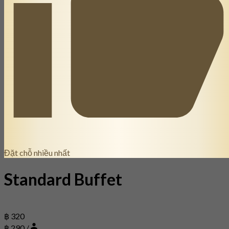
Đặt chỗ nhiều nhất
Standard Buffet
฿ 320
฿ 290 /