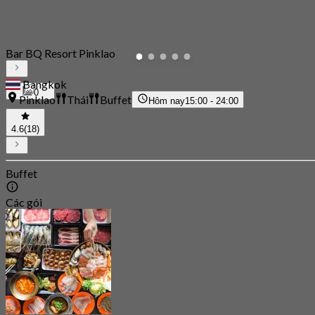
Bar BQ Resort Pinklao
Bangkok
0
Pinklao
Thái
Buffet
Hôm nay
15:00 - 24:00
4.6
(18)
Buffet
Các gói