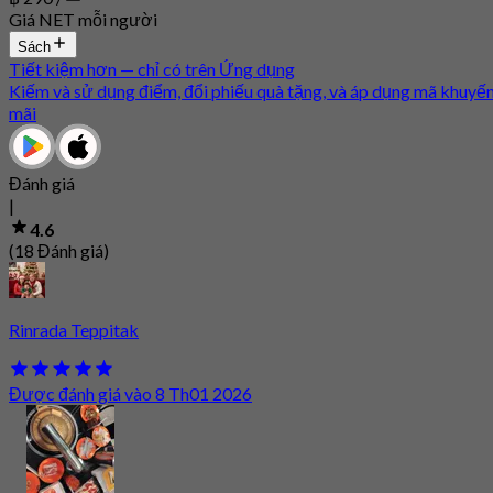
Giá NET mỗi người
Sách
Tiết kiệm hơn — chỉ có trên Ứng dụng
Kiếm và sử dụng điểm, đổi phiếu quà tặng, và áp dụng mã khuyế
mãi
Đánh giá
|
4.6
(18 Đánh giá)
Rinrada Teppitak
Được đánh giá vào 8 Th01 2026