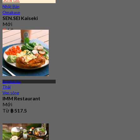
Nhật Bản
Omakase
SEN.SEI Kaiseki
Mới
4.9
Từ
฿ 2,295
Bangkok Noi
Thái
Ven sông
IMM Restaurant
Mới
Từ
฿ 517.5