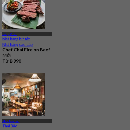
Bang Phlat
Nhà hàng bít tết
Nhà hàng cao cấp
Chef Chai Fire on Beef
Mới
Từ
฿ 990
Phra Nakhon
Thái Bắc