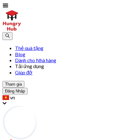
Thẻ quà tặng
Blog
Dành cho Nhà hàng
Tải ứng dụng
Giúp đỡ
Tham gia
Đăng Nhập
vn