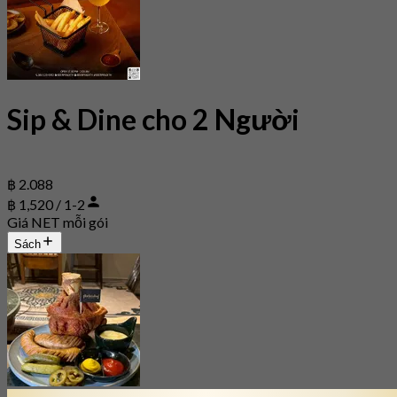
Sip & Dine cho 2 Người
฿ 2.088
฿ 1,520 / 1-2
Giá NET mỗi gói
Sách