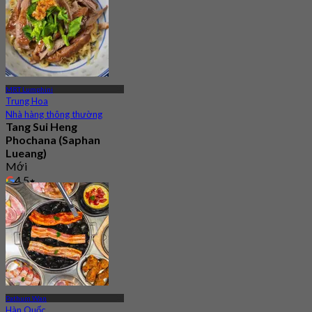
MRT Lumphini
Trung Hoa
Nhà hàng thông thường
Tang Sui Heng
Phochana (Saphan
Lueang)
Mới
4.5
Từ
฿ 345
Pathum Wan
Hàn Quốc