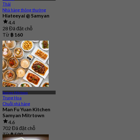
Thái
Nhà hàng thông thường
Hiateeyai @ Samyan
4.4
28 Đã đặt chỗ
Từ
฿ 160
Samyan Mitrtown
Trung Hoa
Chuỗi nhà hàng
Man Fu Yuan Kitchen
Samyan Mitrtown
4.6
702 Đã đặt chỗ
Từ
฿ 598