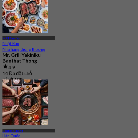
MRT Sam Yan
Nhật Bản
Nhà hàng thông thường
Mr. Grill Yakiniku
Banthat Thong
4.9
14 Đã đặt chỗ
Từ
฿ 190
Banthat Thong
Hàn Quốc