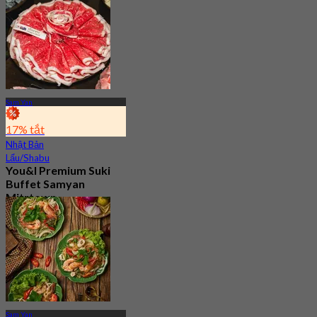
742 Đã đặt chỗ
Từ
฿ 268
Sam Yan
17% tắt
Nhật Bản
Lẩu/Shabu
You&I Premium Suki
Buffet Samyan
Mitrtown
4.7
3.3K Đã đặt chỗ
Từ
฿ 498
Sam Yan