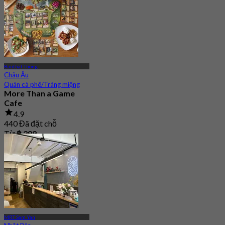
Banthat Thong
Châu Âu
Quán cà phê/Tráng miệng
More Than a Game
Cafe
4.9
440 Đã đặt chỗ
Từ
฿ 299
MRT Sam Yan