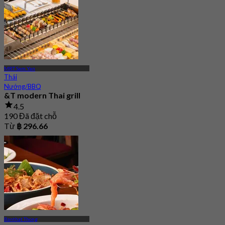
MRT Sam Yan
Thái
Nướng/BBQ
&T modern Thai grill
4.5
190 Đã đặt chỗ
Từ
฿ 296.66
Banthat Thong