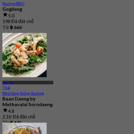
Nướng/BBQ
Gogilang
5.0
198 Đã đặt chỗ
Từ
฿ 666
Sam Yan
Thái
Nhà hàng thông thường
Baan Daeng by
Methavalai Sorndaeng
4.8
2.1K Đã đặt chỗ
Từ
฿ 445