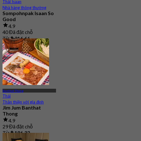
Thái Isaan
Nhà hàng thông thường
Sompohnpak Isaan So
Good
4.9
40 Đã đặt chỗ
Từ
฿ 316.66
Banthat Thong
Thái
Thân thiện với gia đình
Jim Jum Banthat
Thong
4.9
29 Đã đặt chỗ
Từ
฿ 186.33