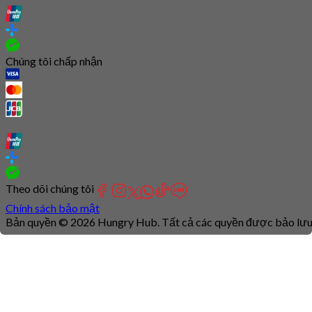
Chúng tôi chấp nhận
Theo dõi chúng tôi
Chính sách bảo mật
Bản quyền © 2026 Hungry Hub. Tất cả các quyền được bảo lưu
Connection
is
unstable