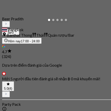
Beer Pradith
Bangkok
0
Banthat Thong
Thái
Quán rượu/Bar
Hôm nay
17:00 - 24:00
4.7
(324)
Dựa trên điểm đánh giá của Google
Mới 5 người đầu tiên đánh giá sẽ nhận ฿ 0 mã khuyến mãi!
5.0
(4)
Party Pack