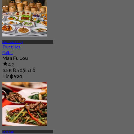
Charoen Krung
Trung Hoa
Buffet
Man Fu Lou
4.3
3.5K Đã đặt chỗ
Từ
฿ 924
Sam Yan