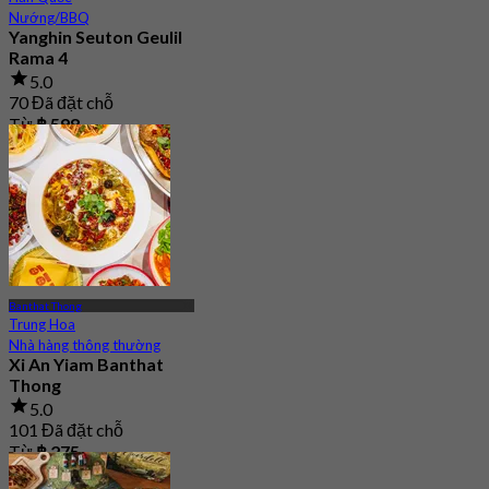
Nướng/BBQ
Yanghin Seuton Geulil
Rama 4
5.0
70 Đã đặt chỗ
Từ
฿ 598
Banthat Thong
Trung Hoa
Nhà hàng thông thường
Xi An Yiam Banthat
Thong
5.0
101 Đã đặt chỗ
Từ
฿ 275