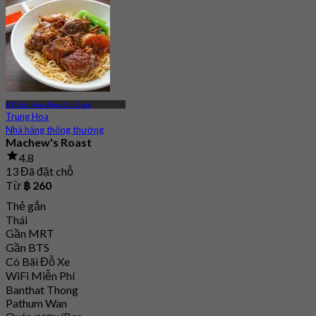
BTS Sân vận động Quốc gia
Trung Hoa
Nhà hàng thông thường
Machew's Roast
4.8
13 Đã đặt chỗ
Từ
฿ 260
Thẻ gắn
Thái
Gần MRT
Gần BTS
Có Bãi Đỗ Xe
WiFi Miễn Phí
Banthat Thong
Pathum Wan