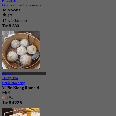
Nhật Bản
Quán cà phê/Tráng miệng
Jojo Soba
4.7
16 Đã đặt chỗ
Từ
฿ 230
Rama 4
Trung Hoa
Chuỗi nhà hàng
Yi Pin Xiang Rama 4
Mới
4.9
Từ
฿ 422.5