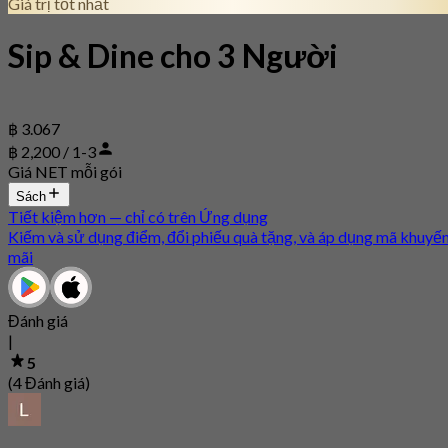
Giá trị tốt nhất
Sip & Dine cho 3 Người
฿ 3.067
฿ 2,200 / 1-3
Giá NET mỗi gói
Sách
Tiết kiệm hơn — chỉ có trên Ứng dụng
Kiếm và sử dụng điểm, đổi phiếu quà tặng, và áp dụng mã khuyế
mãi
Đánh giá
|
5
(4 Đánh giá)