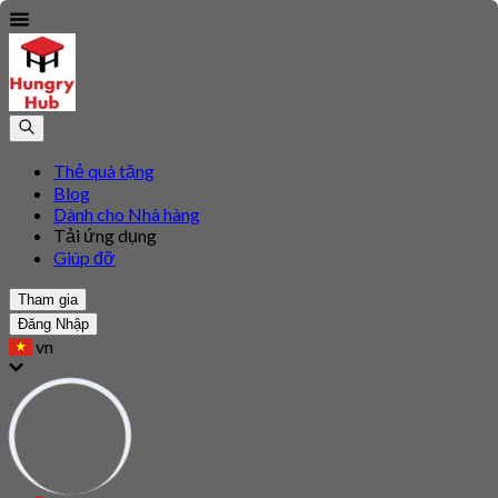
Thẻ quà tặng
Blog
Dành cho Nhà hàng
Tải ứng dụng
Giúp đỡ
Tham gia
Đăng Nhập
vn