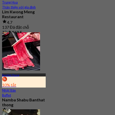
Trung Hoa
Thân thiện với gia đình
Lim Kwong Meng
Restaurant
4.7
137 Đã đặt chỗ
Từ
฿ 862.5
Banthat Thong
10% tắt
Nhật Bản
Buffet
Namba Shabu Banthat
thong
4.8