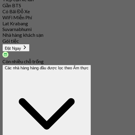
Gần BTS
Có Bãi Đỗ Xe
WiFi Miễn Phí
Lat Krabang
Suvarnabhumi
Nhà hàng khách sạn
Gói tiệc
Đặt Ngay
Còn nhiều chỗ trống
Các nhà hàng hàng đầu được lọc theo Ẩm thực