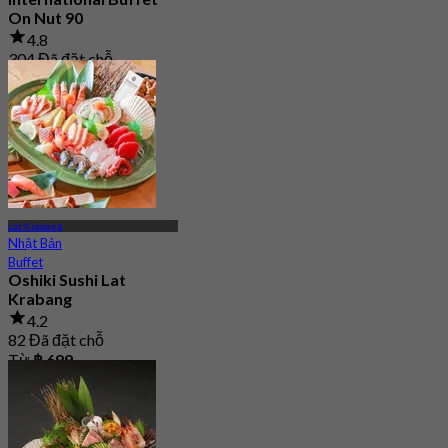
On Nut 90
4.8
304 Đã đặt chỗ
Từ
฿ 259
Lat Krabang
Nhật Bản
Buffet
Oshiki Sushi Lat
Krabang
4.2
82 Đã đặt chỗ
Từ
฿ 699