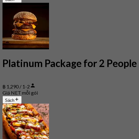
Platinum Package for 2 People
฿ 1,290 / 1-2
Giá NET mỗi gói
Sách