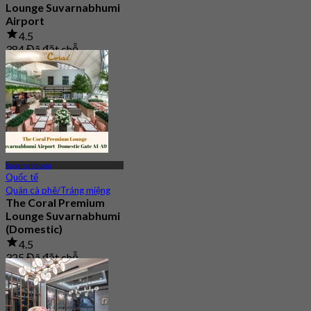
Lounge Suvarnabhumi
Airport
4.5
384 Đã đặt chỗ
Từ
฿ 950
Suvarnabhumi
Quốc tế
Quán cà phê/Tráng miệng
The Coral Premium
Lounge Suvarnabhumi
(Domestic)
4.5
325 Đã đặt chỗ
Từ
฿ 800