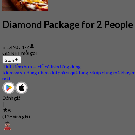
Diamond Package for 2 People
฿ 1,490 / 1-2
Giá NET mỗi gói
Sách
Tiết kiệm hơn — chỉ có trên Ứng dụng
Kiếm và sử dụng điểm, đổi phiếu quà tặng, và áp dụng mã khuyế
mãi
Đánh giá
|
5
(13 Đánh giá)