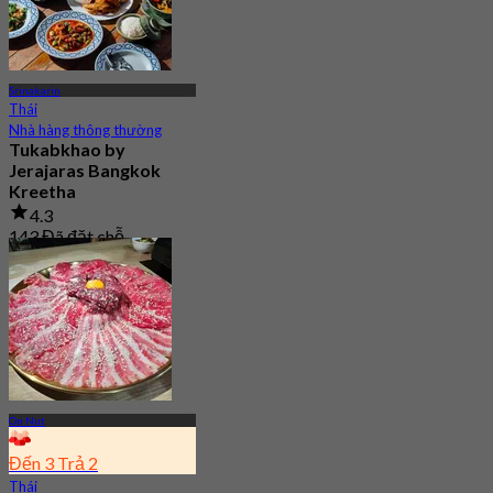
Srinakarin
Thái
Nhà hàng thông thường
Tukabkhao by
Jerajaras Bangkok
Kreetha
4.3
143 Đã đặt chỗ
Từ
฿ 247.5
On Nut
Đến 3 Trả 2
Thái