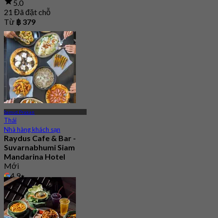
5.0
21 Đã đặt chỗ
Từ
฿ 379
Samut Prakan
Thái
Nhà hàng khách sạn
Raydus Cafe & Bar -
Suvarnabhumi Siam
Mandarina Hotel
Mới
4.9
Từ
฿ 396.66