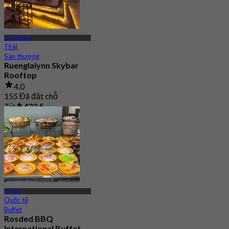
Lat Krabang
Thái
Sân thượng
Ruenglalynn Skybar
Rooftop
4.0
155 Đã đặt chỗ
Từ
฿ 422.5
On Nut
Quốc tế
Buffet
Rosded BBQ
International Buffet