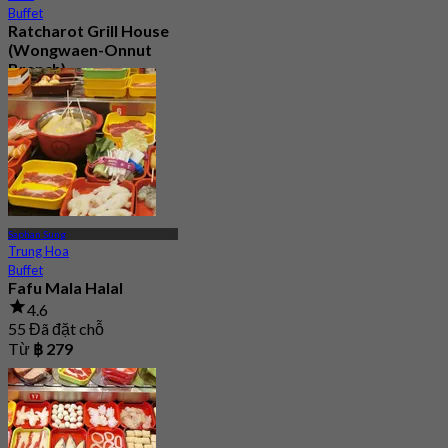
Buffet
Ratcharot Grill House
(Wongwaen-Onnut
Branch)
5.0
99 Đã đặt chỗ
Từ
฿ 266
Saphan Sung
Trung Hoa
Buffet
Fafu Mala Halal
4.6
55 Đã đặt chỗ
Từ
฿ 279