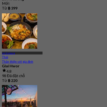
Mới
Từ
฿ 399
Lat Krabang
Thái
Thân thiện với gia đình
Glai Hwor
4.8
98 Đã đặt chỗ
Từ
฿ 220