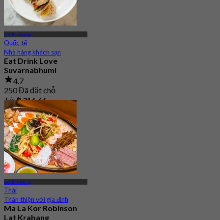
Lat Krabang
Quốc tế
Nhà hàng khách sạn
Eat Drink Love
Suvarnabhumi
4.7
250 Đã đặt chỗ
Từ
฿ 316.66
Lat Krabang
Thái
Thân thiện với gia đình
Ma La Kor Robinson
Lat Krabang