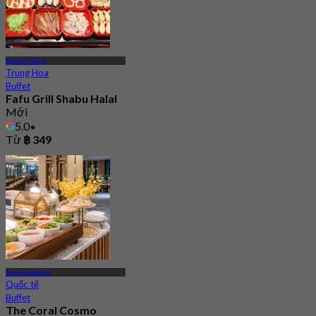
Saphan Sung
Trung Hoa
Buffet
Fafu Grill Shabu Halal
Mới
5.0
Từ
฿ 349
Suvarnabhumi
Quốc tế
Buffet
The Coral Cosmo