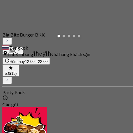
Big Bite Burger BKK
Bangkok
0
Lat Krabang
Mỹ
Nhà hàng khách sạn
Hôm nay
12:00 - 22:00
5.0
(13)
Party Pack
Các gói