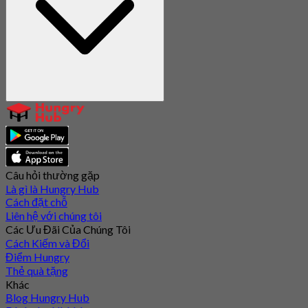
Câu hỏi thường gặp
Là gì là Hungry Hub
Cách đặt chỗ
Liên hệ với chúng tôi
Các Ưu Đãi Của Chúng Tôi
Cách Kiếm và Đổi
Điểm Hungry
Thẻ quà tặng
Khác
Blog Hungry Hub