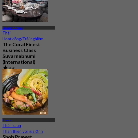
Suvarnabhumi
Thái
Hoạt động/Trải nghiệm
The Coral Finest
Business Class
Suvarnabhumi
(International)
4.5
130 Đã đặt chỗ
Từ
฿ 2,000
Prawet
Thái Isaan
Thân thiện với gia đình
Shob Prawet