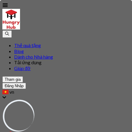
Thẻ quà tặng
Blog
Dành cho Nhà hàng
Tải ứng dụng
Giúp đỡ
Tham gia
Đăng Nhập
vn