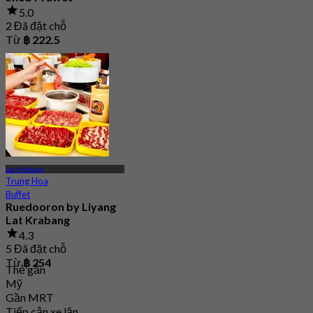
5.0
2 Đã đặt chỗ
Từ
฿ 222.5
Lat Krabang
Trung Hoa
Buffet
Ruedooron by Liyang
Lat Krabang
4.3
5 Đã đặt chỗ
Từ
฿ 254
Thẻ gắn
Mỹ
Gần MRT
Tiếp cận xe lăn