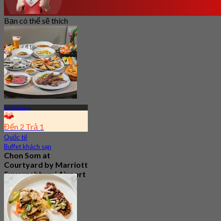
Bạn có thể sẽ thích
Lat Krabang
Đến 2 Trả 1
Quốc tế
Buffet khách sạn
Chon Som at
Courtyard by Marriott
Suvarnabhumi Airport
4.8
15.2K Đã đặt chỗ
Từ
฿ 595