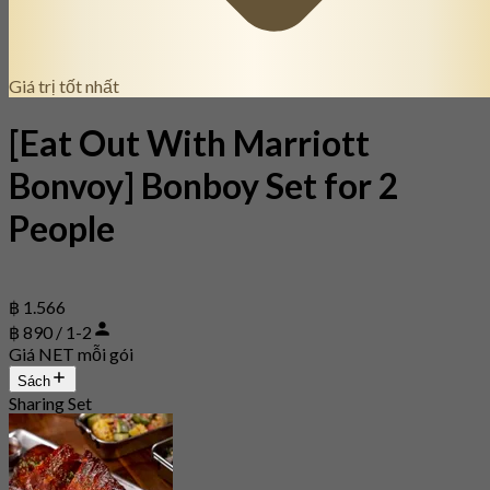
Giá trị tốt nhất
[Eat Out With Marriott
Bonvoy] Bonboy Set for 2
People
฿ 1.566
฿ 890 / 1-2
Giá NET mỗi gói
Sách
Sharing Set