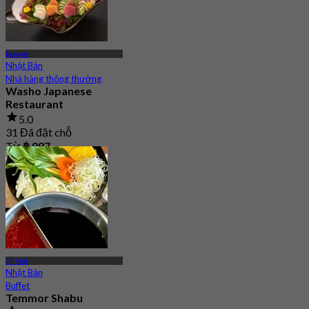
Prawet
Nhật Bản
Nhà hàng thông thường
Washo Japanese
Restaurant
5.0
31 Đã đặt chỗ
Từ
฿ 987
On Nut
Nhật Bản
Buffet
Temmor Shabu