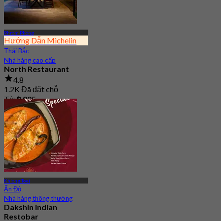
Phrom Phong
Hướng Dẫn Michelin
Thái Bắc
Nhà hàng cao cấp
North Restaurant
4.8
1.2K Đã đặt chỗ
Từ
฿ 995
Khlong Toei
Ấn Độ
Nhà hàng thông thường
Dakshin Indian
Restobar