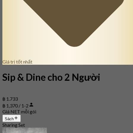
Giá trị tốt nhất
Sip & Dine cho 2 Người
฿ 1.733
฿ 1,370 / 1-2
Giá NET mỗi gói
Sách
Sharing Set