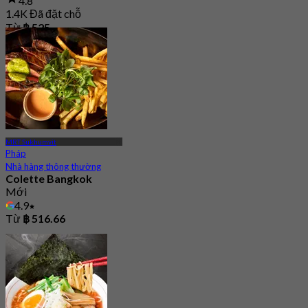
4.8
1.4K Đã đặt chỗ
Từ
฿ 525
MRT Sukhumvit
Pháp
Nhà hàng thông thường
Colette Bangkok
Mới
4.9
Từ
฿ 516.66