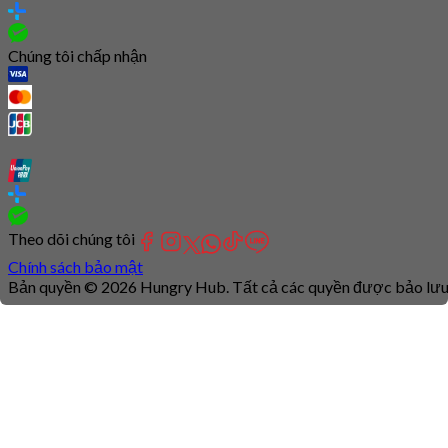
Chúng tôi chấp nhận
Theo dõi chúng tôi
Chính sách bảo mật
Bản quyền © 2026 Hungry Hub. Tất cả các quyền được bảo lưu
Connection
is
unstable