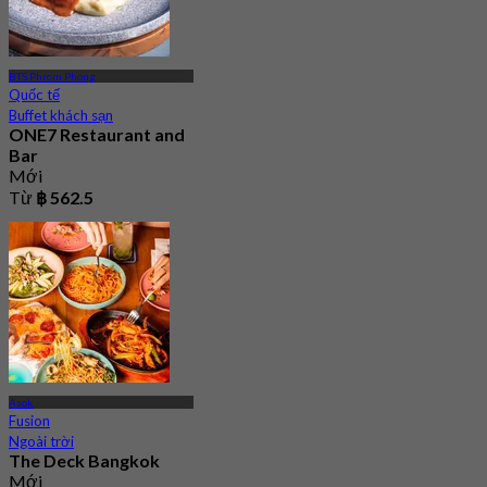
BTS Phrom Phong
Quốc tế
Buffet khách sạn
ONE7 Restaurant and
Bar
Mới
Từ
฿ 562.5
Asok
Fusion
Ngoài trời
The Deck Bangkok
Mới