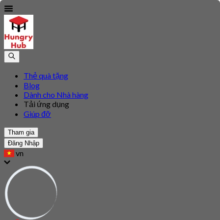
Thẻ quà tặng
Blog
Dành cho Nhà hàng
Tải ứng dụng
Giúp đỡ
Tham gia
Đăng Nhập
vn