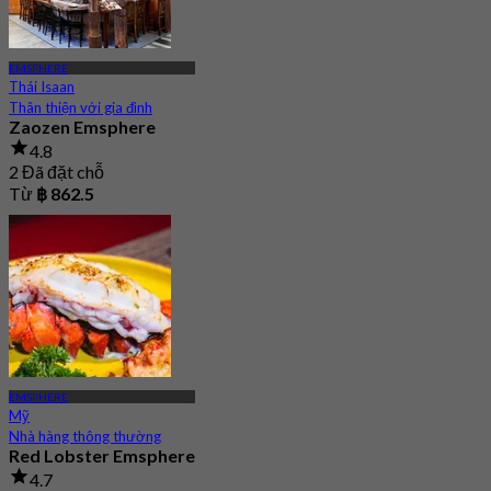
EMSPHERE
Thái Isaan
Thân thiện với gia đình
Zaozen Emsphere
4.8
2 Đã đặt chỗ
Từ
฿ 862.5
EMSPHERE
Mỹ
Nhà hàng thông thường
Red Lobster Emsphere
4.7