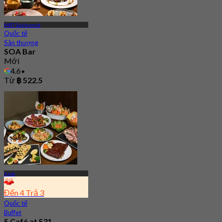
MRT Sukhumvit
Quốc tế
Sân thượng
SOA Bar
Mới
4.6
Từ
฿ 522.5
Asok
Đến 4 Trả 3
Quốc tế
Buffet
S Café at S31