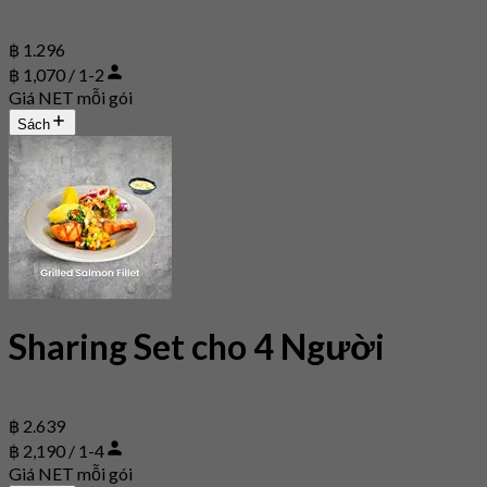
฿ 1.296
฿ 1,070 / 1-2
Giá NET mỗi gói
Sách
Sharing Set cho 4 Người
฿ 2.639
฿ 2,190 / 1-4
Giá NET mỗi gói