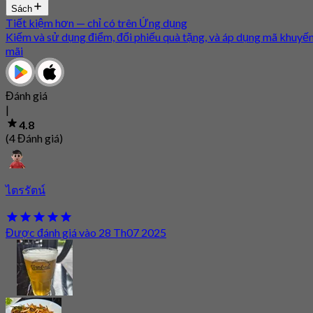
Sách
Tiết kiệm hơn — chỉ có trên Ứng dụng
Kiếm và sử dụng điểm, đổi phiếu quà tặng, và áp dụng mã khuyế
mãi
Đánh giá
|
4.8
(4 Đánh giá)
ไตรรัตน์
Được đánh giá vào 28 Th07 2025