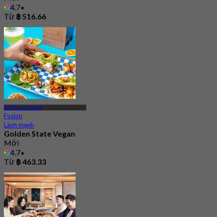
4.7
Từ
฿ 516.66
BTS Phrom Phong
Fusion
Lành mạnh
Golden State Vegan
Mới
4.7
Từ
฿ 463.33