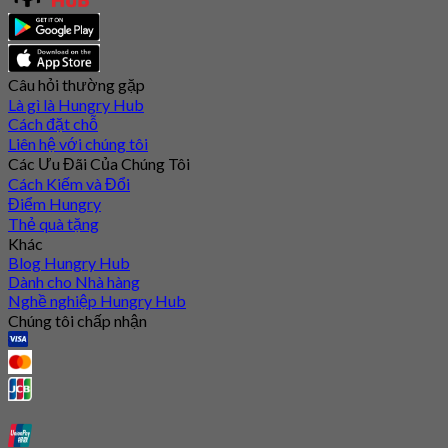
Câu hỏi thường gặp
Là gì là Hungry Hub
Cách đặt chỗ
Liên hệ với chúng tôi
Các Ưu Đãi Của Chúng Tôi
Cách Kiếm và Đổi
Điểm Hungry
Thẻ quà tặng
Khác
Blog Hungry Hub
Dành cho Nhà hàng
Nghề nghiệp Hungry Hub
Chúng tôi chấp nhận