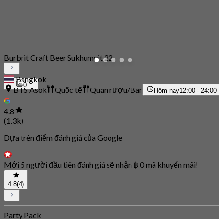
Burbrit Craft Beer Sukhumvit 22
Bangkok
0
BTS Asok
Quốc tế
Quán rượu/Bar
Hôm nay
12:00 - 24:00
4.8
(1.3k)
Dựa trên điểm đánh giá của Google
Mới 5 người đầu tiên đánh giá sẽ nhận ฿ 0 mã khuyến mãi!
4.8
(4)
Party Pack