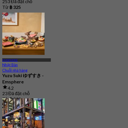
253 Đã đặt chỗ
Từ
฿ 325
EMSPHERE
Nhật Bản
Chuỗi nhà hàng
Yuzu Suki ゆずすき -
Emsphere
4.2
23 Đã đặt chỗ
Từ
฿ 830