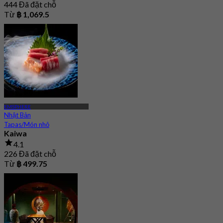
444 Đã đặt chỗ
Từ
฿ 1,069.5
EMSPHERE
Nhật Bản
Tapas/Món nhỏ
Kaiwa
4.1
226 Đã đặt chỗ
Từ
฿ 499.75