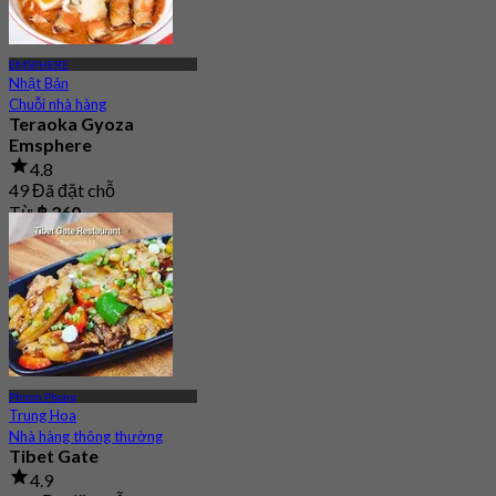
EMSPHERE
Nhật Bản
Chuỗi nhà hàng
Teraoka Gyoza
Emsphere
4.8
49 Đã đặt chỗ
Từ
฿ 260
Phrom Phong
Trung Hoa
Nhà hàng thông thường
Tibet Gate
4.9