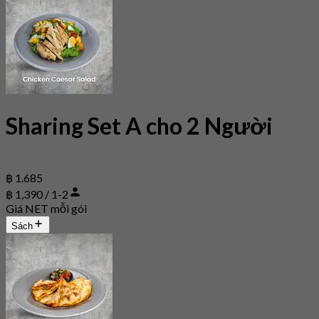
Sharing Set A cho 2 Người
฿ 1.685
฿ 1,390 / 1-2
Giá NET mỗi gói
Sách