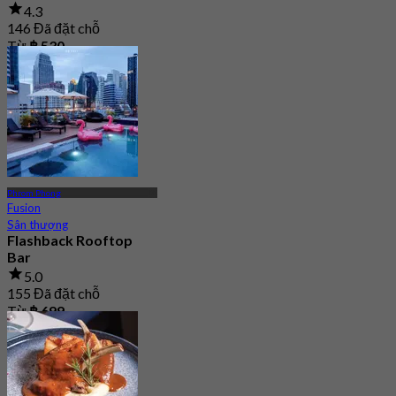
4.3
146 Đã đặt chỗ
Từ
฿ 530
Phrom Phong
Fusion
Sân thượng
Flashback Rooftop
Bar
5.0
155 Đã đặt chỗ
Từ
฿ 699