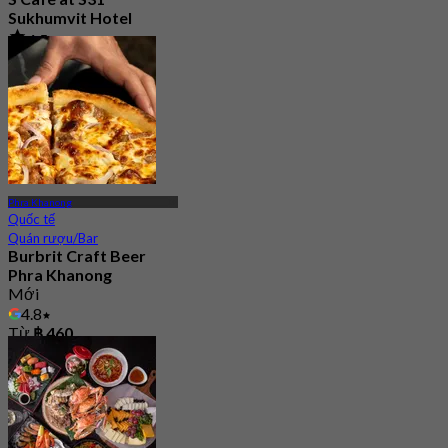
Sukhumvit Hotel
4.5
7.9K Đã đặt chỗ
Từ
฿ 550
Phra Khanong
Quốc tế
Quán rượu/Bar
Burbrit Craft Beer
Phra Khanong
Mới
4.8
Từ
฿ 460