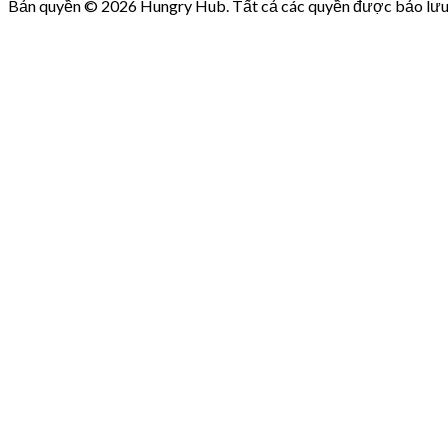
Bản quyền © 2026 Hungry Hub. Tất cả các quyền được bảo lưu
Failed
connect
to
server