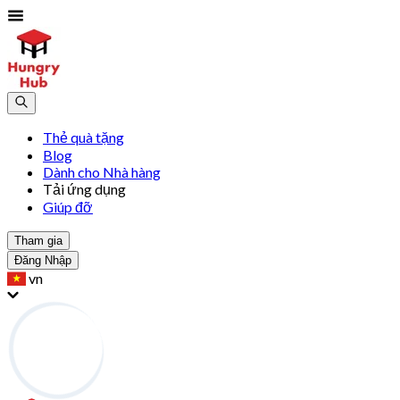
Thẻ quà tặng
Blog
Dành cho Nhà hàng
Tải ứng dụng
Giúp đỡ
Tham gia
Đăng Nhập
vn