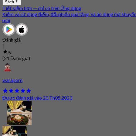
Sách
Tiết kiệm hơn — chỉ có trên Ứng dụng
Kiếm và sử dụng điểm, đổi phiếu quà tặng, và áp dụng mã khuyế
mãi
Đánh giá
|
5
(21 Đánh giá)
waraporn
Được đánh giá vào 20 Th05 2023