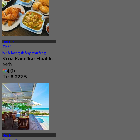
Hua Hin
Thái
Nhà hàng thông thường
Krua Kannikar Huahin
Mới
4.0
Từ
฿ 222.5
Hua Hin