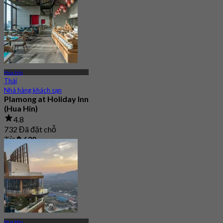
Hua Hin
Thái
Nhà hàng khách sạn
Plamong at Holiday Inn
(Hua Hin)
4.8
732 Đã đặt chỗ
Từ
฿ 630
Hua Hin