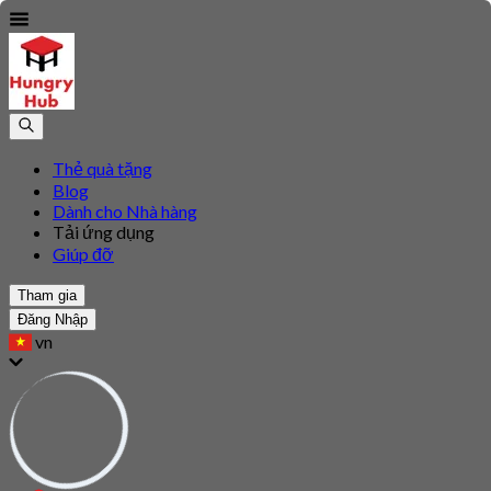
Thẻ quà tặng
Blog
Dành cho Nhà hàng
Tải ứng dụng
Giúp đỡ
Tham gia
Đăng Nhập
vn