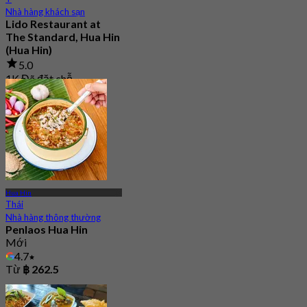
Nhà hàng khách sạn
Lido Restaurant at
The Standard, Hua Hin
(Hua Hin)
5.0
1K Đã đặt chỗ
Từ
฿ 595
Hua Hin
Thái
Nhà hàng thông thường
Penlaos Hua Hin
Mới
4.7
Từ
฿ 262.5