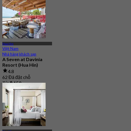
Hua Hin
Việt Nam
Nhà hàng khách sạn
A Seven at Davinia
Resort (Hua Hin)
4.8
62 Đã đặt chỗ
Từ
฿ 150