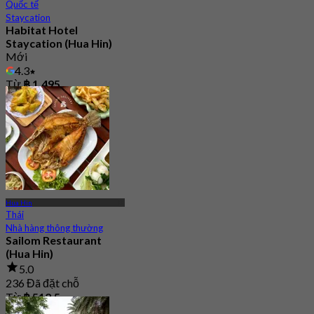
Quốc tế
Staycation
Habitat Hotel
Staycation (Hua Hin)
Mới
4.3
Từ
฿ 1,495
Hua Hin
Thái
Nhà hàng thông thường
Sailom Restaurant
(Hua Hin)
5.0
236 Đã đặt chỗ
Từ
฿ 512.5