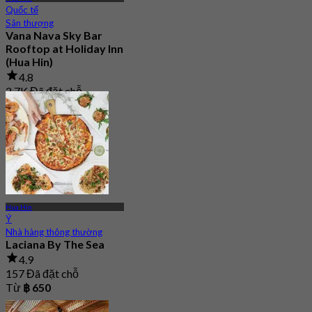
Quốc tế
Sân thượng
Vana Nava Sky Bar
Rooftop at Holiday Inn
(Hua Hin)
4.8
2.7K Đã đặt chỗ
Từ
฿ 647.5
Hua Hin
Ý
Nhà hàng thông thường
Laciana By The Sea
4.9
157 Đã đặt chỗ
Từ
฿ 650