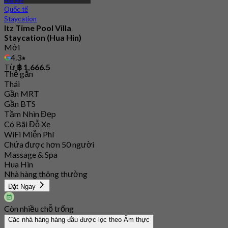
Hua Hin
Quốc tế
Staycation
Itz Time Pool Villa
Staycation (Hua Hin)
Mới
4.3
Từ
฿ 1,666.5
Thẻ gắn
Thái
Gần MRT
Gần BTS
Tầm Nhìn Đẹp
Có Bãi Đỗ Xe
WiFi Miễn Phí
Chứa được hơn 50 người
Massage & Spa
Hua Hin
Nhà hàng thông thường
Đặt Ngay
Còn nhiều chỗ trống
Các nhà hàng hàng đầu được lọc theo Ẩm thực