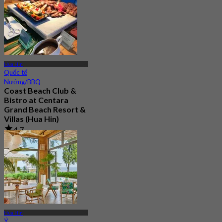
Hua Hin
Quốc tế
Nướng/BBQ
Coast Beach Club &
Bistro at Centara
Grand Beach Resort &
Villas (Hua Hin)
4.7
359 Đã đặt chỗ
Từ
฿ 615
Hua Hin
Ý