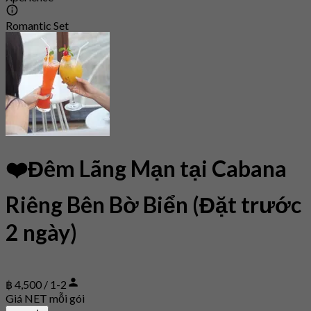
Romantic Set
❤️Đêm Lãng Mạn tại Cabana
Riêng Bên Bờ Biển (Đặt trước
2 ngày)
฿ 4,500 / 1-2
Giá NET mỗi gói