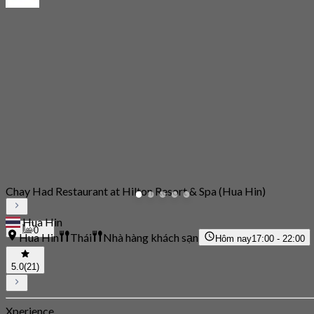
Chay Had Restaurant at Hilton Resort & Spa (Hua Hin)
Hua Hin
0
Hua Hin
Thái
Nhà hàng khách sạn
Hôm nay
17:00 - 22:00
5.0
(21)
Xperience