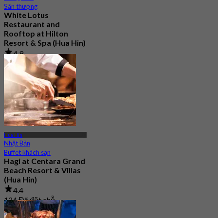
Sân thượng
White Lotus
Restaurant and
Rooftop at Hilton
Resort & Spa (Hua Hin)
4.9
3.3K Đã đặt chỗ
Từ
฿ 700
Hua Hin
Nhật Bản
Buffet khách sạn
Hagi at Centara Grand
Beach Resort & Villas
(Hua Hin)
4.4
124 Đã đặt chỗ
Từ
฿ 747.5