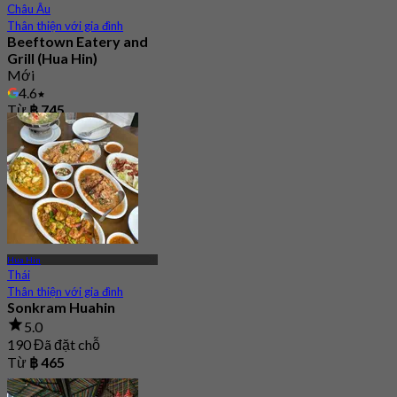
Châu Âu
Thân thiện với gia đình
Beeftown Eatery and
Grill (Hua Hin)
Mới
4.6
Từ
฿ 745
Hua Hin
Thái
Thân thiện với gia đình
Sonkram Huahin
5.0
190 Đã đặt chỗ
Từ
฿ 465