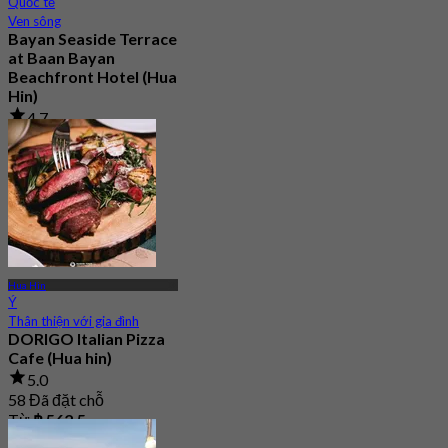
Quốc tế
Ven sông
Bayan Seaside Terrace
at Baan Bayan
Beachfront Hotel (Hua
Hin)
4.7
221 Đã đặt chỗ
Từ
฿ 585
Hua Hin
Ý
Thân thiện với gia đình
DORIGO Italian Pizza
Cafe (Hua hin)
5.0
58 Đã đặt chỗ
Từ
฿ 562.5