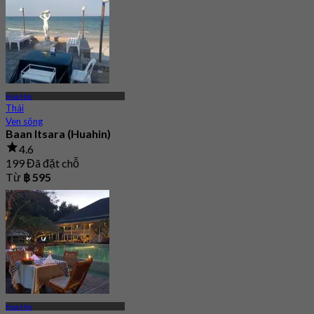
Hua Hin
Thái
Ven sông
Baan Itsara (Huahin)
4.6
199 Đã đặt chỗ
Từ
฿ 595
Hua Hin