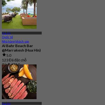
Hua Hin
Quốc tế
Nhà hàng khách sạn
Al Bahr Beach Bar
@Marrakesh (Hua Hin)
5.0
123 Đã đặt chỗ
Từ
฿ 472.5
Hua Hin