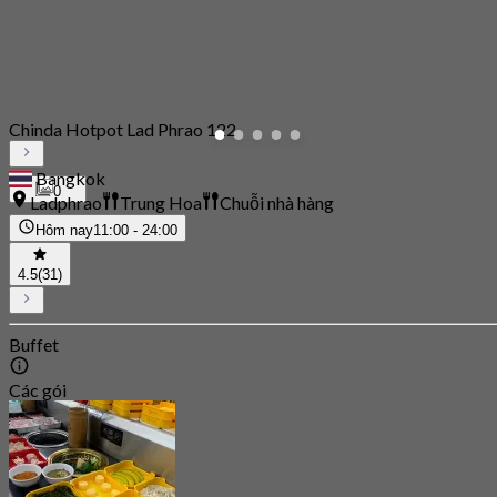
Chinda Hotpot Lad Phrao 122
Bangkok
0
Ladphrao
Trung Hoa
Chuỗi nhà hàng
Hôm nay
11:00 - 24:00
4.5
(31)
Buffet
Các gói