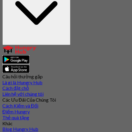
Câu hỏi thường gặp
Là gì là Hungry Hub
Cách đặt chỗ
Liên hệ với chúng tôi
Các Ưu Đãi Của Chúng Tôi
Cách Kiếm và Đổi
Điểm Hungry
Thẻ quà tặng
Khác
Blog Hungry Hub