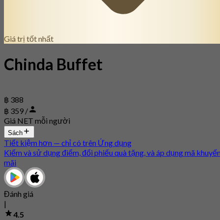
Giá trị tốt nhất
Chinda Buffet
฿ 388
฿ 359 /
Giá NET mỗi người
Sách
Tiết kiệm hơn — chỉ có trên Ứng dụng
Kiếm và sử dụng điểm, đổi phiếu quà tặng, và áp dụng mã khuyế
mãi
Đánh giá
|
4.5