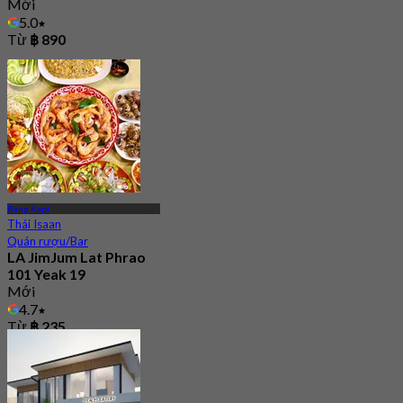
Mới
5.0
Từ
฿ 890
Bang Kapi
Thái Isaan
Quán rượu/Bar
LA JimJum Lat Phrao
101 Yeak 19
Mới
4.7
Từ
฿ 235