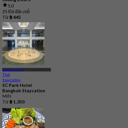
5.0
25 Đã đặt chỗ
Từ
฿ 445
Ramkhamhaeng
Thái
Staycation
SC Park Hotel
Bangkok Staycation
Mới
Từ
฿ 1,350