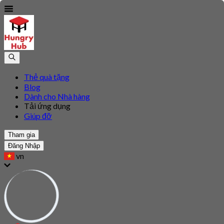
Thẻ quà tặng
Blog
Dành cho Nhà hàng
Tải ứng dụng
Giúp đỡ
Tham gia
Đăng Nhập
vn