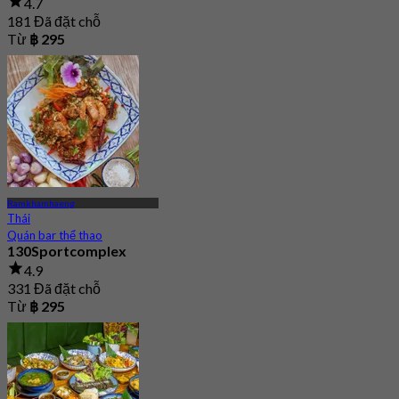
4.7
181 Đã đặt chỗ
Từ
฿ 295
Ramkhamhaeng
Thái
Quán bar thể thao
130Sportcomplex
4.9
331 Đã đặt chỗ
Từ
฿ 295