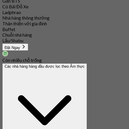
Gần BTS
Có Bãi Đỗ Xe
Ladphrao
Nhà hàng thông thường
Thân thiện với gia đình
Buffet
Chuỗi nhà hàng
Lẩu/Shabu
Đặt Ngay
Còn nhiều chỗ trống
Các nhà hàng hàng đầu được lọc theo Ẩm thực