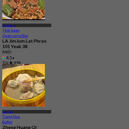
Bang Kapi
Thái Isaan
Quán rượu/Bar
LA JimJum Lat Phrao
101 Yeak 38
Mới
4.5
Từ
฿ 235
Ladprao
Trung Hoa
Buffet
Zheng Huang Qi