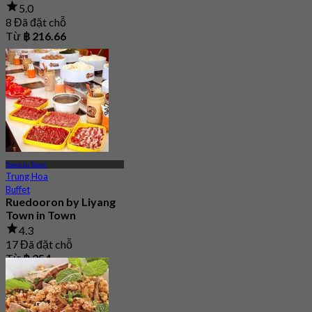
5.0
8 Đã đặt chỗ
Từ
฿ 216.66
Town In Town
Trung Hoa
Buffet
Ruedooron by Liyang
Town in Town
4.3
17 Đã đặt chỗ
Từ
฿ 254