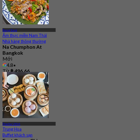
Bang Kapi
Ẩm thực miền Nam Thái
Nhà hàng thông thường
Na Chumphon At
Bangkok
Mới
4.8
Từ
฿ 496.66
Pracha Uthit
Trung Hoa
Buffet khách sạn