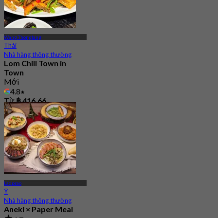
Wang Thonglang
Thái
Nhà hàng thông thường
Lom Chill Town in
Town
Mới
4.8
Từ
฿ 416.66
Ladprao
Ý
Nhà hàng thông thường
Aneki × Paper Meal