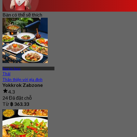
Bạn có thể sẽ thích
Town In Town
Thái
Thân thiện với gia đình
Yokkrok Zabzone
4.3
24 Đã đặt chỗ
Từ
฿ 363.33