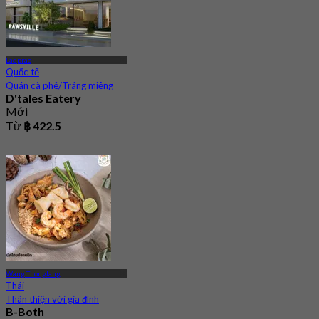
Ladprao
Quốc tế
Quán cà phê/Tráng miệng
D'tales Eatery
Mới
Từ
฿ 422.5
Wang Thonglang
Thái
Thân thiện với gia đình
B-Both