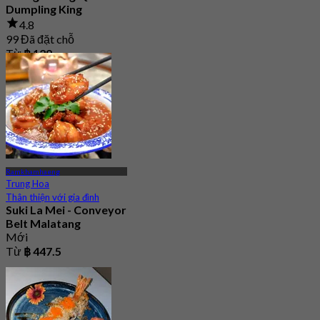
Dumpling King
4.8
99 Đã đặt chỗ
Từ
฿ 129
Ramkhamhaeng
Trung Hoa
Thân thiện với gia đình
Suki La Mei - Conveyor
Belt Malatang
Mới
Từ
฿ 447.5