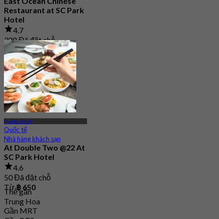
East Ocean Chinese
Restaurant at SC Park
Hotel
4.7
328 Đã đặt chỗ
Từ
฿ 1,350
Pracha Uthit
Quốc tế
Nhà hàng khách sạn
At Double Two @22 At
SC Park Hotel
4.6
50 Đã đặt chỗ
Từ
฿ 650
Thẻ gắn
Trung Hoa
Gần MRT