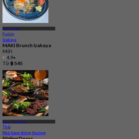
Town In Town
Fusion
Izakaya
MAKI Brunch Izakaya
Mới
4.9
Từ
฿ 545
Wang Thonglang
Thái
Nhà hàng thông thường
Sliding Doors