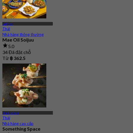
Ladprao
Thái
Nhà hàng thông thường
Mae Oil Soijuu
5.0
34 Đã đặt chỗ
Từ
฿ 362.5
Huai Kwang
Thái
Nhà hàng cao cấp
Something Space