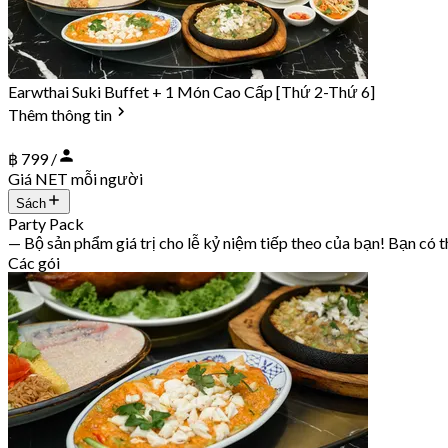
Earwthai Suki Buffet + 1 Món Cao Cấp [Thứ 2-Thứ 6]
Thêm thông tin
฿ 799 /
Giá NET mỗi người
Sách
Party Pack
— Bộ sản phẩm giá trị cho lễ kỷ niệm tiếp theo của bạn! Bạn có t
Các gói