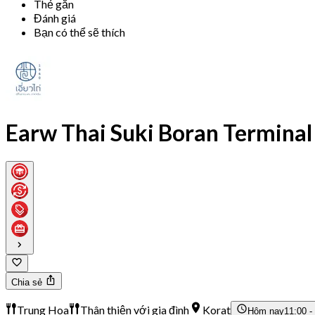
Thẻ gắn
Đánh giá
Bạn có thể sẽ thích
Earw Thai Suki Boran Termina
Chia sẻ
Trung Hoa
Thân thiện với gia đình
Korat
Hôm nay
11:00 -