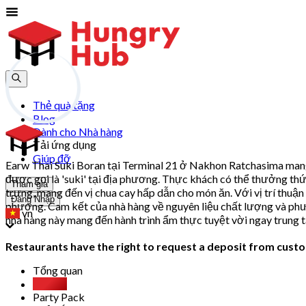
Thẻ quà tặng
Blog
Dành cho Nhà hàng
Tải ứng dụng
Giúp đỡ
Earw Thai Suki Boran tại Terminal 21 ở Nakhon Ratchasima mang đ
được gọi là 'suki' tại địa phương. Thực khách có thể thưởng thứ
Tham gia
trưng, mang đến vị chua cay hấp dẫn cho món ăn. Với vị trí thuậ
Đăng Nhập
phương. Cam kết của nhà hàng về nguyên liệu chất lượng và phươ
vn
nhà hàng này mang đến hành trình ẩm thực tuyệt vời ngay trung
Restaurants have the right to request a deposit from custom
Tổng quan
Buffet
Party Pack