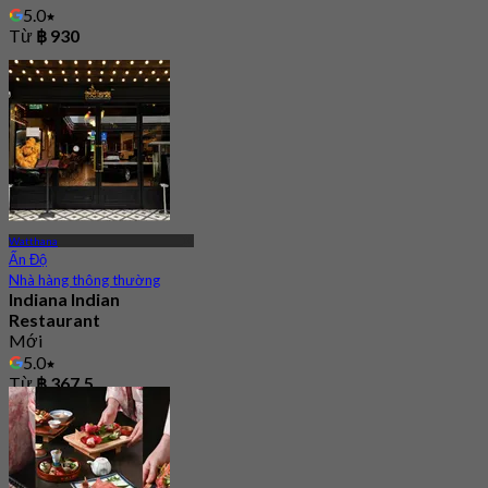
5.0
Từ
฿ 930
Watthana
Ấn Độ
Nhà hàng thông thường
Indiana Indian
Restaurant
Mới
5.0
Từ
฿ 367.5