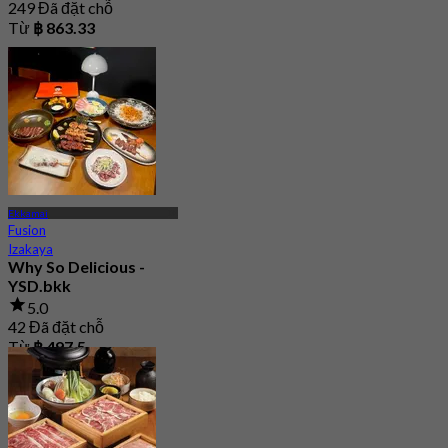
249 Đã đặt chỗ
Từ
฿ 863.33
Ekkamai
Fusion
Izakaya
Why So Delicious -
YSD.bkk
5.0
42 Đã đặt chỗ
Từ
฿ 497.5