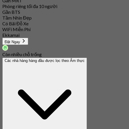
Gần MRT
Phòng riêng tối đa 10 người
Gần BTS
Tầm Nhìn Đẹp
Có Bãi Đỗ Xe
WiFi Miễn Phí
Ekkamai
Đặt Ngay
Còn nhiều chỗ trống
Các nhà hàng hàng đầu được lọc theo Ẩm thực