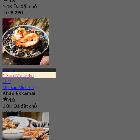
4.8
1.4K Đã đặt chỗ
Từ
฿ 290
Ekkamai
1 Sao Michelin
Thái
Một sao Michelin
Khao Ekkamai
4.8
1.8K Đã đặt chỗ
Từ
฿ 595