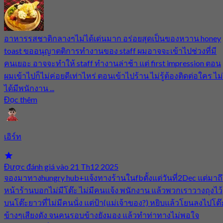
อาหารรสชาติกลางๆไม่ได้เด่นมาก อร่อยสุดเป็นของหวาน honey
toast ขออนุญาตติการทำงานของ staff ผมอาจจะเข้าไปช่วงที่มี
คนเยอะ อาจจะทำให้ staff ทำงานล่าช้า แต่ first impression ตอน
ผมเข้าไปก็ไม่ค่อยดีเท่าไหร่ ตอนเข้าไปร้าน ไม่รู้ต้องติดต่อใคร ไม่
ได้มีพนักงาน ...
Đọc thêm
เอิร์ท
Được đánh giá vào 21 Th12 2025
จองมาทางhungry hub+แจ้งทางร้านในfbตั้งแต่วันที่2Dec แต่มาถึ
หน้าร้านบอกไม่มีโต๊ะ ไม่มีคนแจ้ง พนักงาน แล้วพวกเราวางถุงไว้
บนโต๊ะยาวที่ไม่มีคนนั่ง แต่ป้า(แม่เจ้าของ?) หยิบแล้วโยนลงไปโต๊
ข้างๆเสียงดัง จนคนรอบข้างยังมอง แล้วทำท่าทางไม่พอใจ