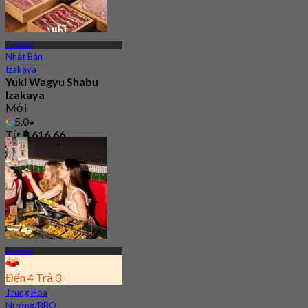
Ekkamai
Nhật Bản
Izakaya
Yuki Wagyu Shabu
Izakaya
Mới
5.0
Từ
฿ 616.66
Thonglor
Đến 4 Trả 3
Trung Hoa
Nướng/BBQ