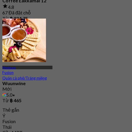
Coffee Eakkamai 12
4.8
67 Đã đặt chỗ
Từ
฿ 224.75
Watthana
Fusion
Quán cà phê/Tráng miệng
Wuunwine
Mới
5.0
Từ
฿ 465
Thẻ gắn
Ý
Fusion
Thái