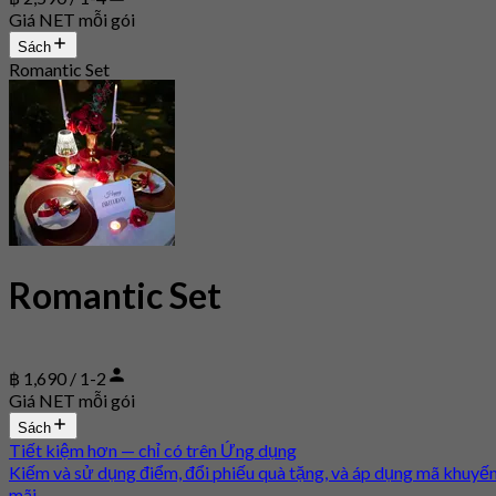
Giá NET mỗi gói
Sách
Romantic Set
Romantic Set
฿ 1,690 / 1-2
Giá NET mỗi gói
Sách
Tiết kiệm hơn — chỉ có trên Ứng dụng
Kiếm và sử dụng điểm, đổi phiếu quà tặng, và áp dụng mã khuyế
mãi