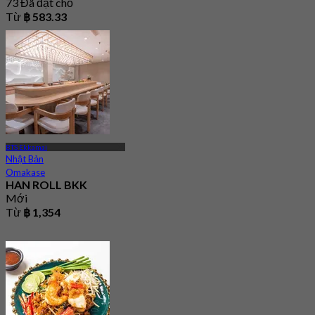
73 Đã đặt chỗ
Từ
฿ 583.33
BTS Ekkamai
Nhật Bản
Omakase
HAN ROLL BKK
Mới
Từ
฿ 1,354