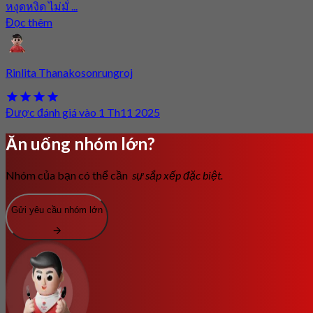
หงุดหงิด ไม่มั่ ...
Đọc thêm
Rinlita Thanakosonrungroj
Được đánh giá vào 1 Th11 2025
Ăn uống nhóm lớn?
Nhóm của bạn có thể cần
sự sắp xếp đặc biệt.
Gửi yêu cầu nhóm lớn