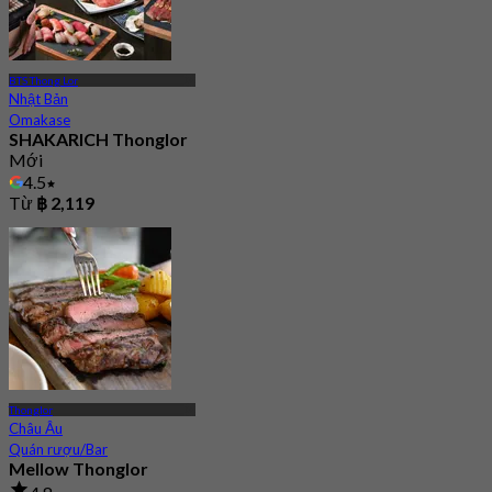
BTS Thong Lor
Nhật Bản
Omakase
SHAKARICH Thonglor
Mới
4.5
Từ
฿ 2,119
Thonglor
Châu Âu
Quán rượu/Bar
Mellow Thonglor