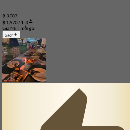
฿ 3.087
฿ 1,970 / 1-3
Giá NET mỗi gói
Sách