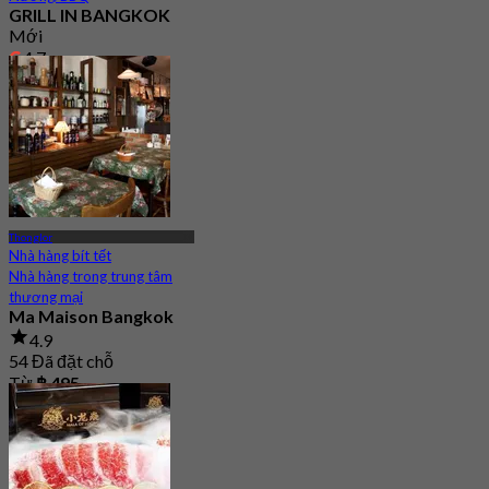
GRILL IN BANGKOK
Mới
4.7
Từ
฿ 347.5
Thonglor
Nhà hàng bít tết
Nhà hàng trong trung tâm
thương mại
Ma Maison Bangkok
4.9
54 Đã đặt chỗ
Từ
฿ 495