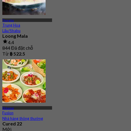
Thonglor
Trung Hoa
Lẩu/Shabu
Loong Mala
4.4
844 Đã đặt chỗ
Từ
฿ 522.5
Ekkamai
Fusion
Nhà hàng thông thường
Cured 22
Mới