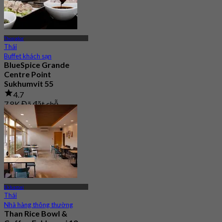
Thonglor
Thái
Buffet khách sạn
BlueSpice Grande
Centre Point
Sukhumvit 55
4.7
7.8K Đã đặt chỗ
Từ
฿ 425
Ekkamai
Thái
Nhà hàng thông thường
Than Rice Bowl &