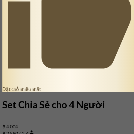
Đặt chỗ nhiều nhất
Set Chia Sẻ cho 4 Người
฿ 4.004
฿ 2,590 / 1-4