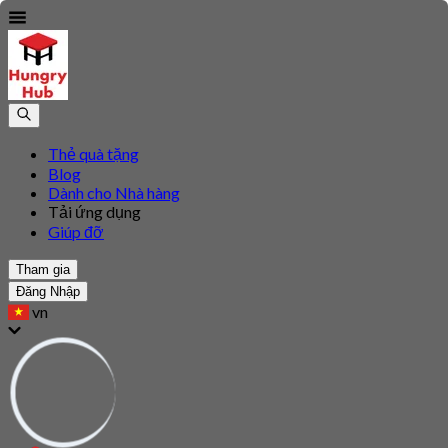
Thẻ quà tặng
Blog
Dành cho Nhà hàng
Tải ứng dụng
Giúp đỡ
Tham gia
Đăng Nhập
vn