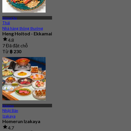
Khlong Tan
Thái
Nhà hàng thông thường
Heng Hoitod - Ekkamai
4.8
7 Đã đặt chỗ
Từ
฿ 230
Ekkamai
Nhật Bản
Izakaya
Homerun Izakaya
4.7