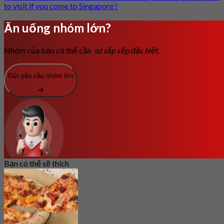
to visit if you come to Singapore !
Ăn uống nhóm lớn?
Nhóm của bạn có thể cần
sự sắp xếp đặc biệt.
Gửi yêu cầu nhóm lớn
Bạn có thể sẽ thích