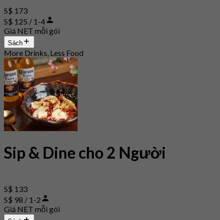
S$ 173
S$ 125 / 1-4
Giá NET mỗi gói
Sách
More Drinks, Less Food
Sip & Dine cho 2 Người
S$ 133
S$ 98 / 1-2
Giá NET mỗi gói