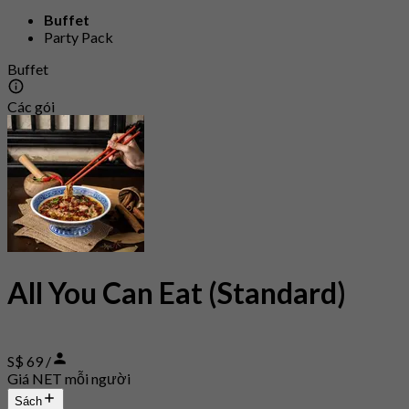
Buffet
Party Pack
Buffet
Các gói
All You Can Eat (Standard)
S$ 69 /
Giá NET mỗi người
Sách