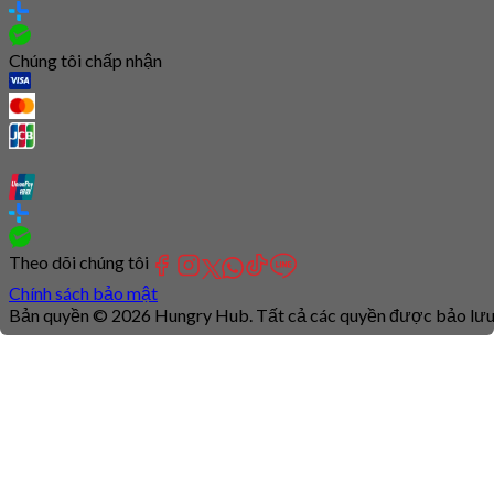
Chúng tôi chấp nhận
Theo dõi chúng tôi
Chính sách bảo mật
Bản quyền © 2026 Hungry Hub. Tất cả các quyền được bảo lưu
Connection
is
unstable