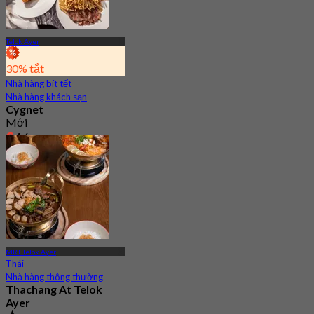
Telok Ayer
30% tắt
Nhà hàng bít tết
Nhà hàng khách sạn
Cygnet
Mới
4.6
Từ
S$ 61.66
MRT Telok Ayer
Thái
Nhà hàng thông thường
Thachang At Telok
Ayer