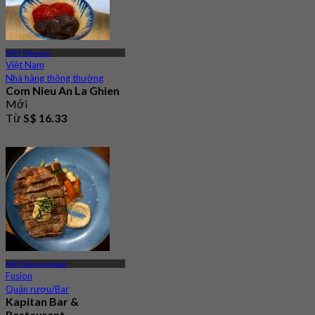
MRT Maxwell
Việt Nam
Nhà hàng thông thường
Com Nieu An La Ghien
Mới
Từ
S$ 16.33
MRT Tanjong Pagar
Fusion
Quán rượu/Bar
Kapitan Bar &
Restaurant