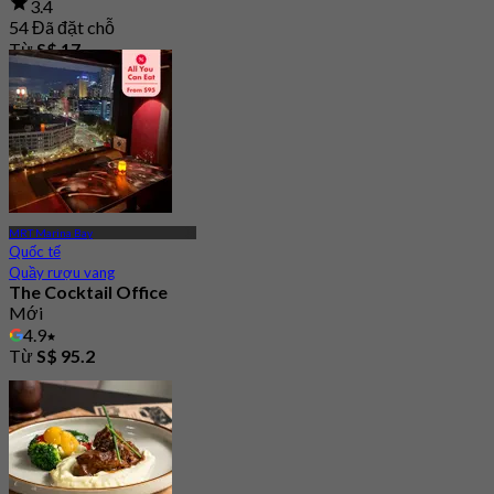
3.4
54 Đã đặt chỗ
Từ
S$ 17
MRT Marina Bay
Quốc tế
Quầy rượu vang
The Cocktail Office
Mới
4.9
Từ
S$ 95.2