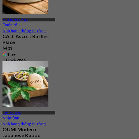
MRT Raffles Place
Quốc tế
Nhà hàng thông thường
CALI, Ascott Raffles
Place
Mới
4.5
Từ
S$ 49.5
Raffles Place
Nhật Bản
Nhà hàng thông thường
OUMI Modern
Japanese Kappo