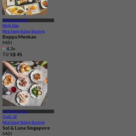
MRT Raffles Place
Nhật Bản
Nhà hàng thông thường
Beppu Menkan
Mới
4.3
Từ
S$ 45
MRT Raffles Place
Quốc tế
Nhà hàng thông thường
Sol & Luna Singapore
Mới