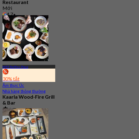
Restaurant
Mới
4.7
Từ
S$ 120
MRT Raffles Place
30% tắt
Ẩm thực Úc
Nhà hàng thông thường
Kaarla Wood-Fire Grill
& Bar
4.4
151 Đã đặt chỗ
Từ
S$ 66.33