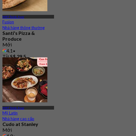
MRT Telok Ayer
Fusion
Nhà hàng thông thường
Santi's Pizza &
Produce
Mới
4.1
Từ
S$ 29.5
MRT Telok Ayer
Mỹ Latin
Nhà hàng cao cấp
Cudo at Stanley
Mới
4.9