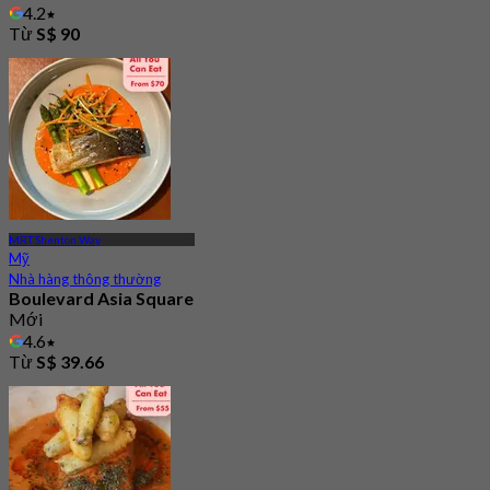
4.2
Từ
S$ 90
MRT Shenton Way
Mỹ
Nhà hàng thông thường
Boulevard Asia Square
Mới
4.6
Từ
S$ 39.66