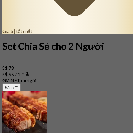
Giá trị tốt nhất
Set Chia Sẻ cho 2 Người
S$ 78
S$ 55 / 1-2
Giá NET mỗi gói
Sách