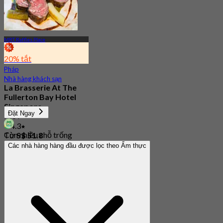
MRT Raffles Place
20% tắt
Pháp
Nhà hàng khách sạn
La Brasserie At The
Fullerton Bay Hotel
Singapore
Đặt Ngay
Mới
4.3
Còn nhiều chỗ trống
Từ
S$ 51.8
Các nhà hàng hàng đầu được lọc theo Ẩm thực