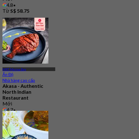
4.8
Từ
S$ 58.75
MRT Marina Bay
Ấn Độ
Nhà hàng cao cấp
Akasa - Authentic
North Indian
Restaurant
Mới
4.7
Từ
S$ 58