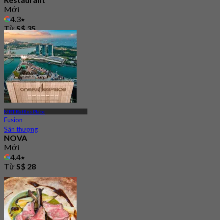
Mới
4.3
Từ
S$ 35
MRT Raffles Place
Fusion
Sân thượng
NOVA
Mới
4.4
Từ
S$ 28