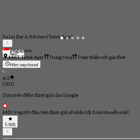
Fu Lin Bar & Kitchen (Telok Ayer)
Singapore
0
MRT Telok Ayer
Trung Hoa
Thân thiện với gia đình
Hôm nay
closed
4.3
(707)
Dựa trên điểm đánh giá của Google
Mới 5 người đầu tiên đánh giá sẽ nhận S$ 0 mã khuyến mãi!
5.0
(4)