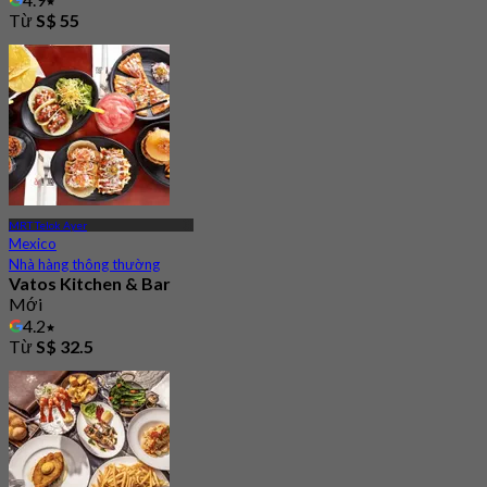
Từ
S$ 55
MRT Telok Ayer
Mexico
Nhà hàng thông thường
Vatos Kitchen & Bar
Mới
4.2
Từ
S$ 32.5