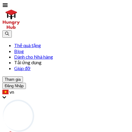
Thẻ quà tặng
Blog
Dành cho Nhà hàng
Tải ứng dụng
Giúp đỡ
Tham gia
Đăng Nhập
vn