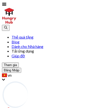
Thẻ quà tặng
Blog
Dành cho Nhà hàng
Tải ứng dụng
Giúp đỡ
Tham gia
Đăng Nhập
vn