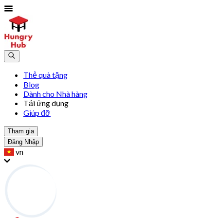
Thẻ quà tặng
Blog
Dành cho Nhà hàng
Tải ứng dụng
Giúp đỡ
Tham gia
Đăng Nhập
vn