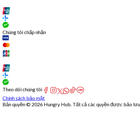
Chúng tôi chấp nhận
Theo dõi chúng tôi
Chính sách bảo mật
Bản quyền © 2026 Hungry Hub. Tất cả các quyền được bảo lưu
[Network]
Failed
to
fetch