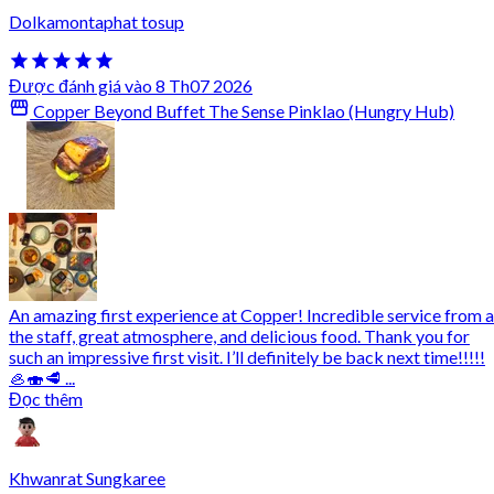
Dolkamontaphat tosup
Được đánh giá vào 8 Th07 2026
Copper Beyond Buffet The Sense Pinklao (Hungry Hub)
An amazing first experience at Copper! Incredible service from a
the staff, great atmosphere, and delicious food. Thank you for
such an impressive first visit. I’ll definitely be back next time!!!!!
🦪🍣🥩 ...
Đọc thêm
Khwanrat Sungkaree