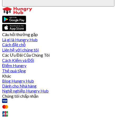
Câu hỏi thường gặp
Là gì là Hungry Hub
Cách đặt chỗ
Liên hệ với chúng tôi
Các Ưu Đãi Của Chúng Tôi
Cách Kiếm và Đổi
Điểm Hungry
Thẻ quà tặng
Khác
Blog Hungry Hub
Dành cho Nhà hàng
Nghề nghiệp Hungry Hub
Chúng tôi chấp nhận