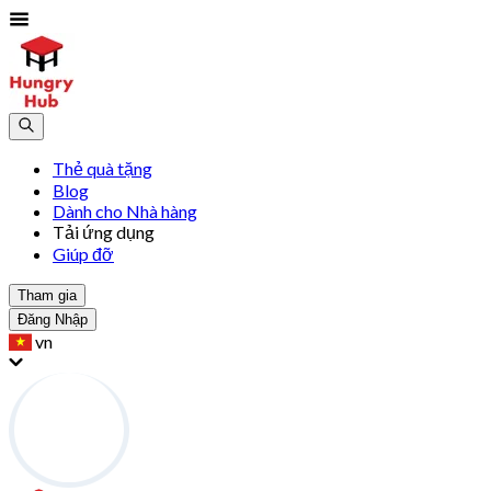
Thẻ quà tặng
Blog
Dành cho Nhà hàng
Tải ứng dụng
Giúp đỡ
Tham gia
Đăng Nhập
vn