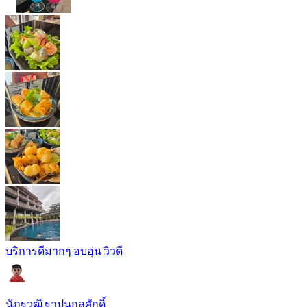
บริการดีมากๆ อบอุ่น วิวดี
นัฏฐวุฒิ ฐาปนกุลศักดิ์