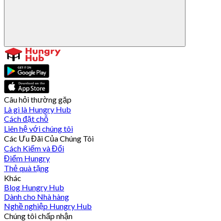
Câu hỏi thường gặp
Là gì là Hungry Hub
Cách đặt chỗ
Liên hệ với chúng tôi
Các Ưu Đãi Của Chúng Tôi
Cách Kiếm và Đổi
Điểm Hungry
Thẻ quà tặng
Khác
Blog Hungry Hub
Dành cho Nhà hàng
Nghề nghiệp Hungry Hub
Chúng tôi chấp nhận