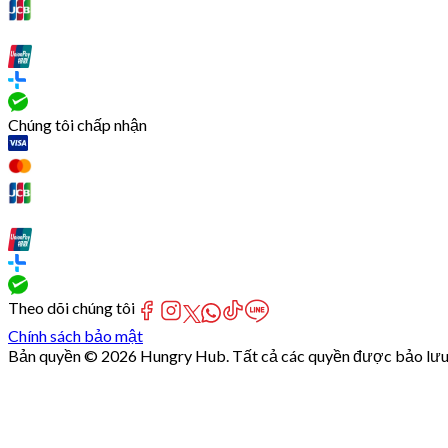
Chúng tôi chấp nhận
Theo dõi chúng tôi
Chính sách bảo mật
Bản quyền © 2026 Hungry Hub. Tất cả các quyền được bảo lưu
[Network]
Failed
to
fetch