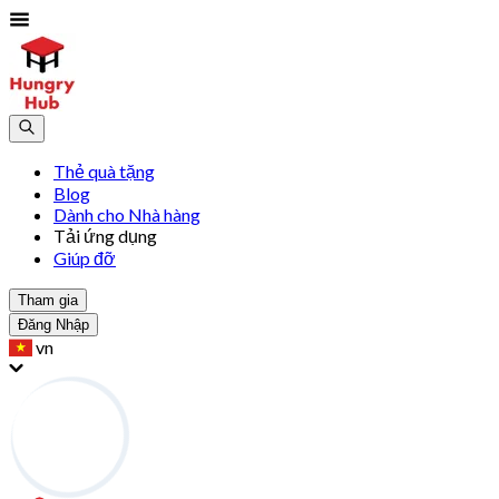
Thẻ quà tặng
Blog
Dành cho Nhà hàng
Tải ứng dụng
Giúp đỡ
Tham gia
Đăng Nhập
vn