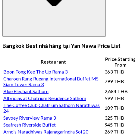
Bangkok Best nhà hàng tại Yan Nawa Price List
Price Startin
Restaurant
From
Boon Tong Kee The Up Rama 3
363 THB
Charoen Rung Rueang International Buffet MS
799 THB
Siam Tower Rama 3
Blue Elephant Sathorn
2,684 THB
Albricias at Chatrium Residence Sathorn
999 THB
The Coffee Club Chatrium Sathorn Narathiwas
189 THB
24
Savoey Riverview Rama 3
325 THB
Seafresh Riverside Buffet
945 THB
Arno's Naradhiwas Rajanagarindra Soi 20
269 THB