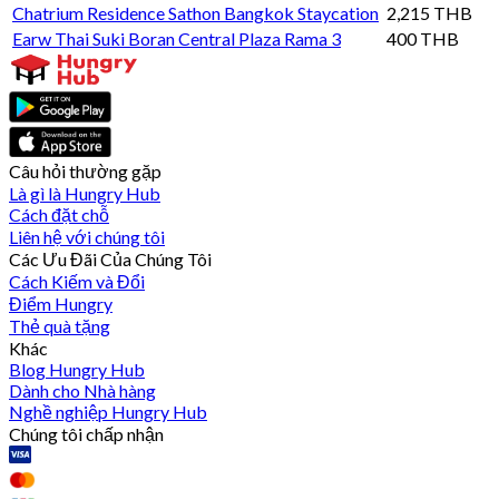
Chatrium Residence Sathon Bangkok Staycation
2,215 THB
Earw Thai Suki Boran Central Plaza Rama 3
400 THB
Câu hỏi thường gặp
Là gì là Hungry Hub
Cách đặt chỗ
Liên hệ với chúng tôi
Các Ưu Đãi Của Chúng Tôi
Cách Kiếm và Đổi
Điểm Hungry
Thẻ quà tặng
Khác
Blog Hungry Hub
Dành cho Nhà hàng
Nghề nghiệp Hungry Hub
Chúng tôi chấp nhận