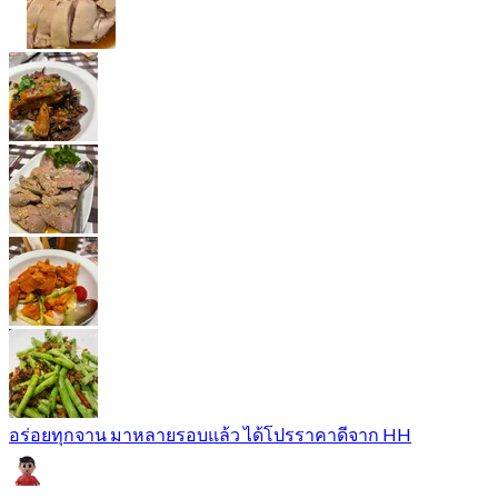
อร่อยทุกจาน มาหลายรอบแล้ว ได้โปรราคาดีจาก HH