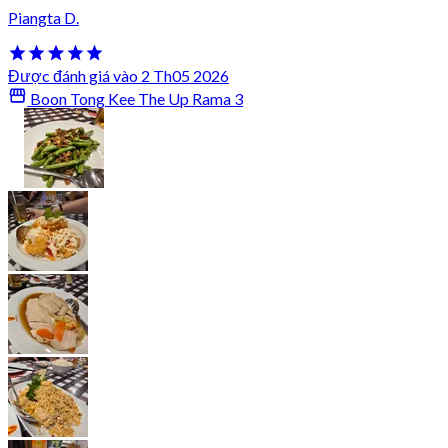
Piangta D.
Được đánh giá vào 2 Th05 2026
Boon Tong Kee The Up Rama 3