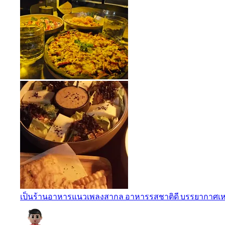
เป็นร้านอาหารแนวเพลงสากล อาหารรสชาติดี บรรยากาศเหม