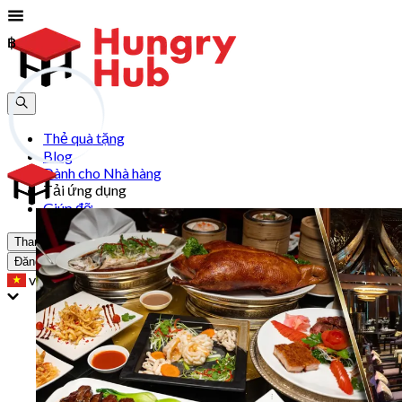
฿
฿
Thẻ quà tặng
Blog
Dành cho Nhà hàng
Tải ứng dụng
Giúp đỡ
Tham gia
Đăng Nhập
vn