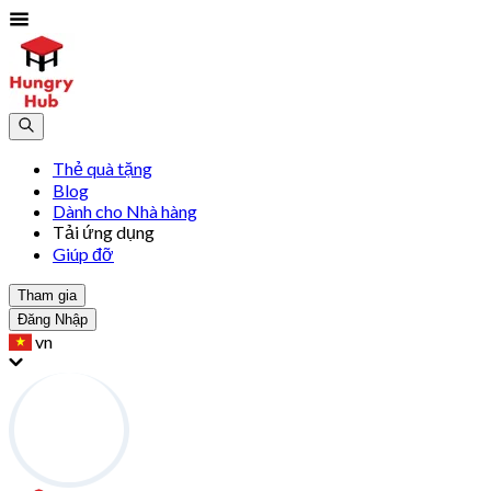
Thẻ quà tặng
Blog
Dành cho Nhà hàng
Tải ứng dụng
Giúp đỡ
Tham gia
Đăng Nhập
vn