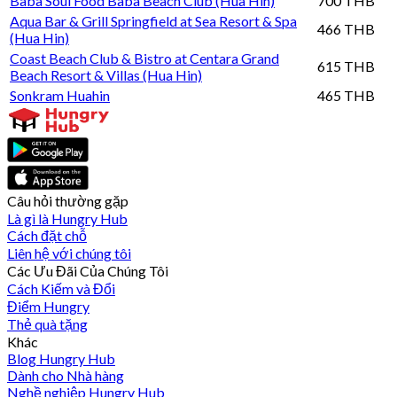
Baba Soul Food Baba Beach Club (Hua Hin)
700 THB
Aqua Bar & Grill Springfield at Sea Resort & Spa
466 THB
(Hua Hin)
Coast Beach Club & Bistro at Centara Grand
615 THB
Beach Resort & Villas (Hua Hin)
Sonkram Huahin
465 THB
Câu hỏi thường gặp
Là gì là Hungry Hub
Cách đặt chỗ
Liên hệ với chúng tôi
Các Ưu Đãi Của Chúng Tôi
Cách Kiếm và Đổi
Điểm Hungry
Thẻ quà tặng
Khác
Blog Hungry Hub
Dành cho Nhà hàng
Nghề nghiệp Hungry Hub