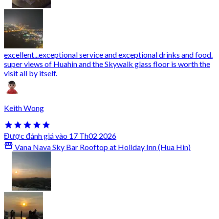
excellent...exceptional service and exceptional drinks and food.
super views of Huahin and the Skywalk glass floor is worth the
visit all by itself.
Keith Wong
Được đánh giá vào 17 Th02 2026
Vana Nava Sky Bar Rooftop at Holiday Inn (Hua Hin)