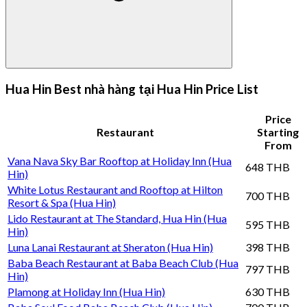
Hua Hin Best nhà hàng tại Hua Hin Price List
Price
Restaurant
Starting
From
Vana Nava Sky Bar Rooftop at Holiday Inn (Hua
648 THB
Hin)
White Lotus Restaurant and Rooftop at Hilton
700 THB
Resort & Spa (Hua Hin)
Lido Restaurant at The Standard, Hua Hin (Hua
595 THB
Hin)
Luna Lanai Restaurant at Sheraton (Hua Hin)
398 THB
Baba Beach Restaurant at Baba Beach Club (Hua
797 THB
Hin)
Plamong at Holiday Inn (Hua Hin)
630 THB