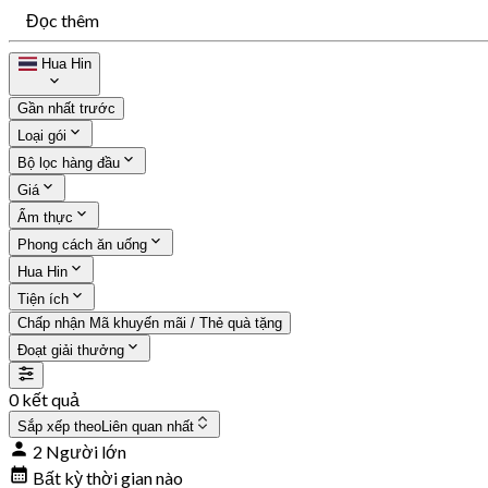
Đọc thêm
Hua Hin
Gần nhất trước
Loại gói
Bộ lọc hàng đầu
Giá
Ẩm thực
Phong cách ăn uống
Hua Hin
Tiện ích
Chấp nhận Mã khuyến mãi / Thẻ quà tặng
Đoạt giải thưởng
0 kết quả
Sắp xếp theo
Liên quan nhất
2 Người lớn
Bất kỳ thời gian nào