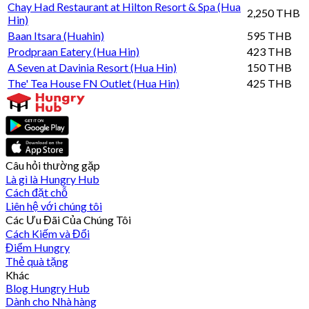
Chay Had Restaurant at Hilton Resort & Spa (Hua
2,250 THB
Hin)
Baan Itsara (Huahin)
595 THB
Prodpraan Eatery (Hua Hin)
423 THB
A Seven at Davinia Resort (Hua Hin)
150 THB
The' Tea House FN Outlet (Hua Hin)
425 THB
Câu hỏi thường gặp
Là gì là Hungry Hub
Cách đặt chỗ
Liên hệ với chúng tôi
Các Ưu Đãi Của Chúng Tôi
Cách Kiếm và Đổi
Điểm Hungry
Thẻ quà tặng
Khác
Blog Hungry Hub
Dành cho Nhà hàng