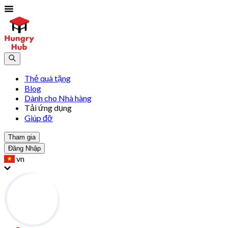
Thẻ quà tặng
Blog
Dành cho Nhà hàng
Tải ứng dụng
Giúp đỡ
Tham gia
Đăng Nhập
vn