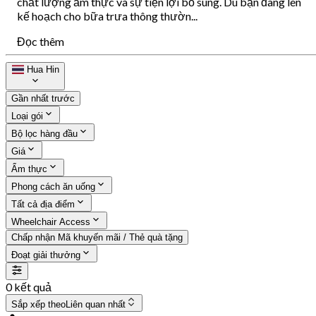
chất lượng ẩm thực và sự tiện lợi bổ sung. Dù bạn đang lên
kế hoạch cho bữa trưa thông thườn...
Đọc thêm
Hua Hin
Gần nhất trước
Loại gói
Bộ lọc hàng đầu
Giá
Ẩm thực
Phong cách ăn uống
Tất cả địa điểm
Wheelchair Access
Chấp nhận Mã khuyến mãi / Thẻ quà tặng
Đoạt giải thưởng
0 kết quả
Sắp xếp theo
Liên quan nhất