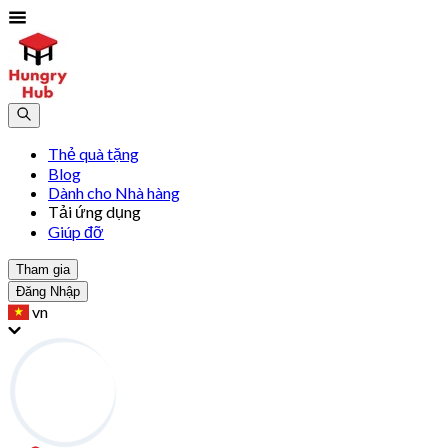
Thẻ quà tặng
Blog
Dành cho Nhà hàng
Tải ứng dụng
Giúp đỡ
Tham gia
Đăng Nhập
vn