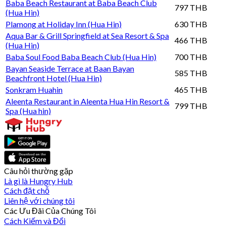
Baba Beach Restaurant at Baba Beach Club
797 THB
(Hua Hin)
Plamong at Holiday Inn (Hua Hin)
630 THB
Aqua Bar & Grill Springfield at Sea Resort & Spa
466 THB
(Hua Hin)
Baba Soul Food Baba Beach Club (Hua Hin)
700 THB
Bayan Seaside Terrace at Baan Bayan
585 THB
Beachfront Hotel (Hua Hin)
Sonkram Huahin
465 THB
Aleenta Restaurant in Aleenta Hua Hin Resort &
799 THB
Spa (Hua hin)
Câu hỏi thường gặp
Là gì là Hungry Hub
Cách đặt chỗ
Liên hệ với chúng tôi
Các Ưu Đãi Của Chúng Tôi
Cách Kiếm và Đổi