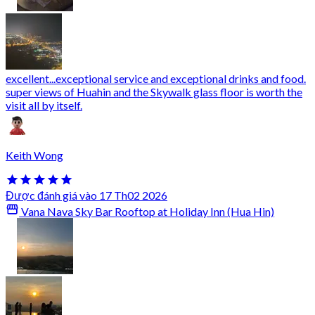
excellent...exceptional service and exceptional drinks and food.
super views of Huahin and the Skywalk glass floor is worth the
visit all by itself.
Keith Wong
Được đánh giá vào 17 Th02 2026
Vana Nava Sky Bar Rooftop at Holiday Inn (Hua Hin)