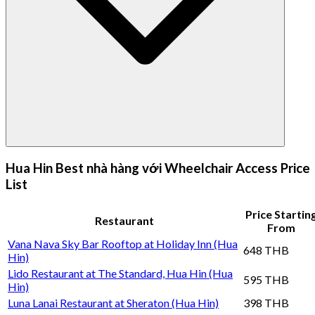
Hua Hin Best nhà hàng với Wheelchair Access Price
List
Price Startin
Restaurant
From
Vana Nava Sky Bar Rooftop at Holiday Inn (Hua
648 THB
Hin)
Lido Restaurant at The Standard, Hua Hin (Hua
595 THB
Hin)
Luna Lanai Restaurant at Sheraton (Hua Hin)
398 THB