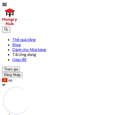
Thẻ quà tặng
Blog
Dành cho Nhà hàng
Tải ứng dụng
Giúp đỡ
Tham gia
Đăng Nhập
vn