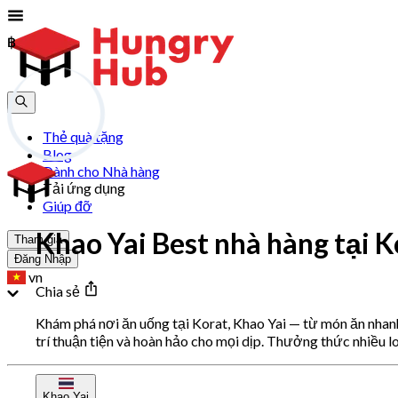
฿
฿
Thẻ quà tặng
Blog
Dành cho Nhà hàng
Tải ứng dụng
Giúp đỡ
Khao Yai Best nhà hàng tại K
Tham gia
Đăng Nhập
vn
Chia sẻ
Khám phá nơi ăn uống tại Korat, Khao Yai — từ món ăn nhan
trí thuận tiện và hoàn hảo cho mọi dịp. Thưởng thức nhiều l
Khao Yai