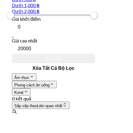
Dưới 1,000 ฿
Dưới 2,000 ฿
Giá khởi điểm
_
Giá cao nhất
Áp dụng
Xóa Tất Cả Bộ Lọc
Ẩm thực
Phong cách ăn uống
Korat
0 kết quả
Sắp xếp theo
Liên quan nhất