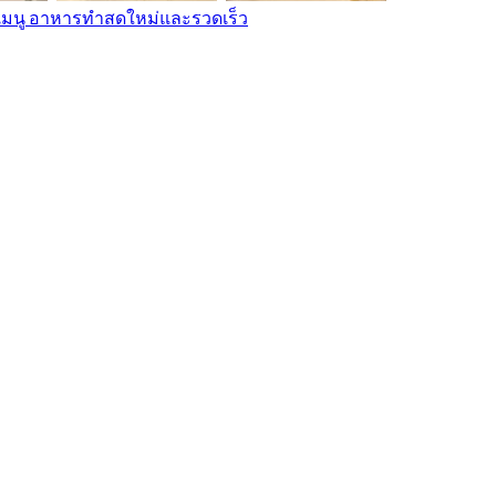
เมนู อาหารทำสดใหม่และรวดเร็ว