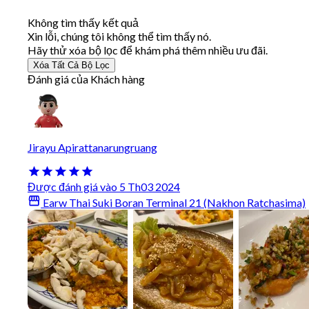
Không tìm thấy kết quả
Xin lỗi, chúng tôi không thể tìm thấy nó.
Hãy thử xóa bộ lọc để khám phá thêm nhiều ưu đãi.
Xóa Tất Cả Bộ Lọc
Đánh giá của Khách hàng
Jirayu Apirattanarungruang
Được đánh giá vào 5 Th03 2024
Earw Thai Suki Boran Terminal 21 (Nakhon Ratchasima)