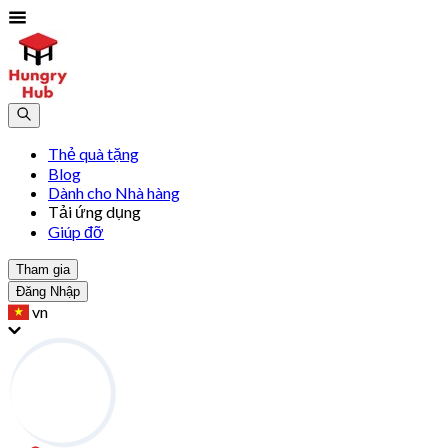
Thẻ quà tặng
Blog
Dành cho Nhà hàng
Tải ứng dụng
Giúp đỡ
Tham gia
Đăng Nhập
vn