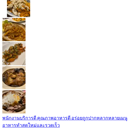
พนักงานบริการดี คุณภาพอาหารดี อร่อยถูกปากหลากหลายเมนู
อาหารทำสดใหม่และรวดเร็ว