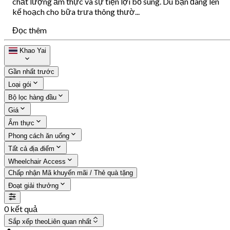
chất lượng ẩm thực và sự tiện lợi bổ sung. Dù bạn đang lên
kế hoạch cho bữa trưa thông thườ...
Đọc thêm
Khao Yai
Gần nhất trước
Loại gói
Bộ lọc hàng đầu
Giá
Ẩm thực
Phong cách ăn uống
Tất cả địa điểm
Wheelchair Access
Chấp nhận Mã khuyến mãi / Thẻ quà tặng
Đoạt giải thưởng
0 kết quả
Sắp xếp theo
Liên quan nhất