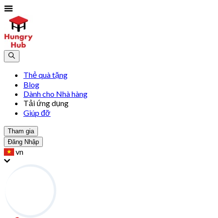
Thẻ quà tặng
Blog
Dành cho Nhà hàng
Tải ứng dụng
Giúp đỡ
Tham gia
Đăng Nhập
vn