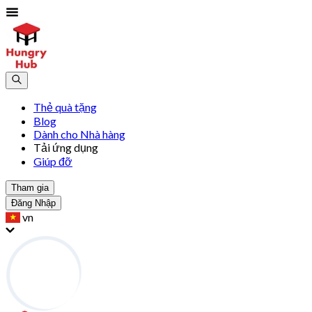
Thẻ quà tặng
Blog
Dành cho Nhà hàng
Tải ứng dụng
Giúp đỡ
Tham gia
Đăng Nhập
vn