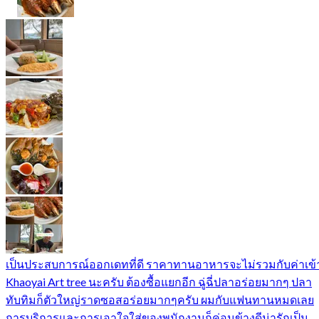
เป็นประสบการณ์ออกเดทที่ดี ราคาทานอาหารจะไม่รวมกับค่าเข้
Khaoyai Art tree นะครับ ต้องซื้อแยกอีก ฉู่ฉี่ปลาอร่อยมากๆ ปลา
ทับทิมก็ตัวใหญ่ราดซอสอร่อยมากๆครับ ผมกับแฟนทานหมดเลย
การบริการและการเอาใจใส่ของพนักงานก็ค่อนข้างดีน่ารักเป็น