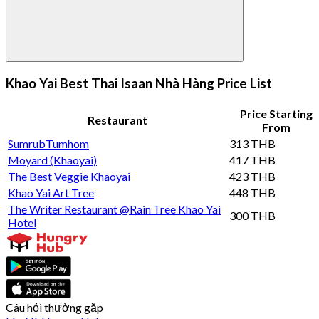
Khao Yai Best Thai Isaan Nhà Hàng Price List
Price Starting
Restaurant
From
SumrubTumhom
313 THB
Moyard (Khaoyai)
417 THB
The Best Veggie Khaoyai
423 THB
Khao Yai Art Tree
448 THB
The Writer Restaurant @Rain Tree Khao Yai
300 THB
Hotel
Câu hỏi thường gặp