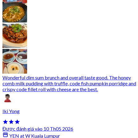
Wonderful dim sum brunch and overall taste good. The honey
comb milk pudding with truffle, code fish pumpkin porridge and
crispy code fillet roll with cheese are the best.
Iki Yong
Được đánh giá vào 10 Th05 2026
YEN at W Kuala Lumpur