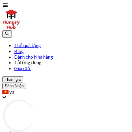
Thẻ quà tặng
Blog
Dành cho Nhà hàng
Tải ứng dụng
Giúp đỡ
Tham gia
Đăng Nhập
vn