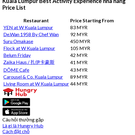
Kuala Lumpur Best Activity Experience nhà hàng
Price List
Restaurant
Price Starting From
YEN at W Kuala Lumpur
83 MYR
De.Wan 1958 By Chef Wan
92 MYR
Suru Omakase
450 MYR
Flock at W Kuala Lumpur
105 MYR
Belum Friday
42 MYR
Zaika Haus / 扎伊卡豪斯
41 MYR
DÔME Cafe
43 MYR
Carousel & Co. Kuala Lumpur
89 MYR
Living Room at W Kuala Lumpur
44 MYR
Câu hỏi thường gặp
Là gì là Hungry Hub
Cách đặt chỗ