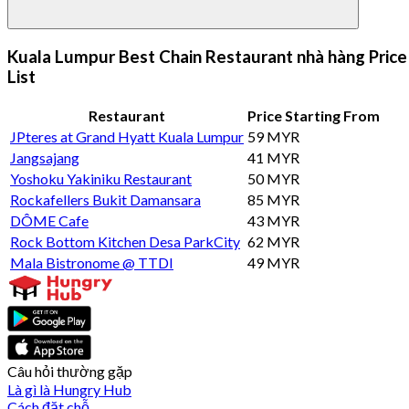
Kuala Lumpur Best Chain Restaurant nhà hàng Price
List
Restaurant
Price Starting From
JPteres at Grand Hyatt Kuala Lumpur
59 MYR
Jangsajang
41 MYR
Yoshoku Yakiniku Restaurant
50 MYR
Rockafellers Bukit Damansara
85 MYR
DÔME Cafe
43 MYR
Rock Bottom Kitchen Desa ParkCity
62 MYR
Mala Bistronome @ TTDI
49 MYR
Câu hỏi thường gặp
Là gì là Hungry Hub
Cách đặt chỗ