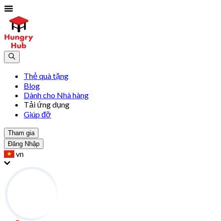
Thẻ quà tặng
Blog
Dành cho Nhà hàng
Tải ứng dụng
Giúp đỡ
Tham gia
Đăng Nhập
vn