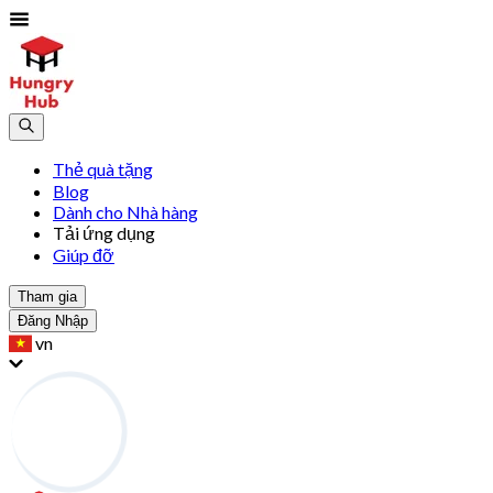
Thẻ quà tặng
Blog
Dành cho Nhà hàng
Tải ứng dụng
Giúp đỡ
Tham gia
Đăng Nhập
vn