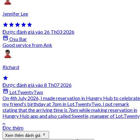
Jennifer Lee
Được đánh giá vào 26 Th03 2026
Osu Bar
Good service from Ank
Richard
Được đánh giá vào 8 Th07 2026
Lot.TwentyTwo
On 4th July 2026, I made reservation in Hungry Hub to celebrate
my friend's birthday at 7pm in Lot.TwentyTwo. I put remark
stating that the arriving time is 7pm while making reservation in
Hungry Hub app and also called Sweetie, manager of Lot.Twenty
...
Đọc thêm
Xem thêm đánh giá