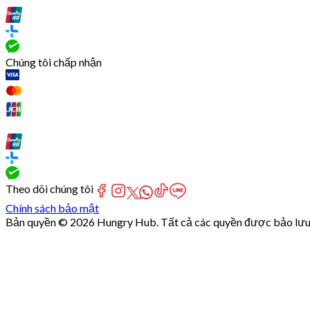
Chúng tôi chấp nhận
Theo dõi chúng tôi
Chính sách bảo mật
Bản quyền © 2026 Hungry Hub. Tất cả các quyền được bảo lưu
[Network]
Failed
to
fetch