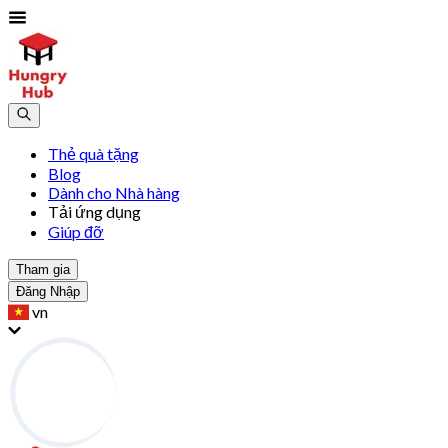
Thẻ quà tặng
Blog
Dành cho Nhà hàng
Tải ứng dụng
Giúp đỡ
Tham gia
Đăng Nhập
vn