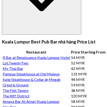
Kuala Lumpur Best Pub Bar nhà hàng Price List
Restaurant
Price Starting From
R Bar at Renaissance Kuala Lumpur Hotel
54 MYR
Lot.TwentyTwo
52 MYR
My Thai Bar
42 MYR
Pampas Steakhouse at Old Malaya
131 MYR
Swig Steakhouse & Cellar @ Megah
94 MYR
Grind & Ground
59 MYR
The Fish Tavern
38 MYR
The Riff District
120 MYR
Amaya Bar At Amari Kuala Lumpur
58 MYR
Osu Bar
80 MYR