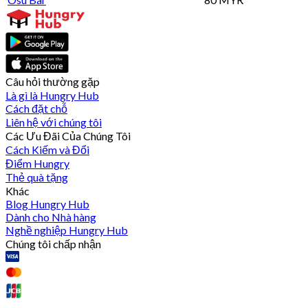
Câu hỏi thường gặp
Là gì là Hungry Hub
Cách đặt chỗ
Liên hệ với chúng tôi
Các Ưu Đãi Của Chúng Tôi
Cách Kiếm và Đổi
Điểm Hungry
Thẻ quà tặng
Khác
Blog Hungry Hub
Dành cho Nhà hàng
Nghề nghiệp Hungry Hub
Chúng tôi chấp nhận