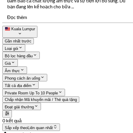
đảm bảo cả chất lượng ẩm thực và sự tiện lợi bổ sung. Dù
bạn đang lên kế hoạch cho bữa ...
Đọc thêm
Kuala Lumpur
Gần nhất trước
Loại gói
Bộ lọc hàng đầu
Giá
Ẩm thực
Phong cách ăn uống
Tất cả địa điểm
Private Room Up To 10 People
Chấp nhận Mã khuyến mãi / Thẻ quà tặng
Đoạt giải thưởng
0 kết quả
Sắp xếp theo
Liên quan nhất