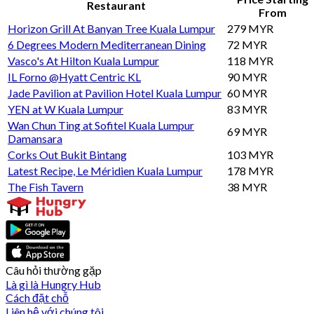
Restaurant
From
Horizon Grill At Banyan Tree Kuala Lumpur
279 MYR
6 Degrees Modern Mediterranean Dining
72 MYR
Vasco's At Hilton Kuala Lumpur
118 MYR
IL Forno @Hyatt Centric KL
90 MYR
Jade Pavilion at Pavilion Hotel Kuala Lumpur
60 MYR
YEN at W Kuala Lumpur
83 MYR
Wan Chun Ting at Sofitel Kuala Lumpur
69 MYR
Damansara
Corks Out Bukit Bintang
103 MYR
Latest Recipe, Le Méridien Kuala Lumpur
178 MYR
The Fish Tavern
38 MYR
Câu hỏi thường gặp
Là gì là Hungry Hub
Cách đặt chỗ
Liên hệ với chúng tôi