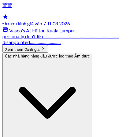
萱萱
Được đánh giá vào 7 Th08 2026
Vasco's At Hilton Kuala Lumpur
personally don't like.....,...........................................................................
disappointed..................................
Xem thêm đánh giá
Các nhà hàng hàng đầu được lọc theo Ẩm thực