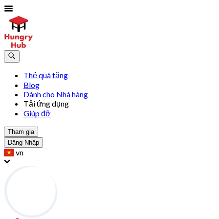
Thẻ quà tặng
Blog
Dành cho Nhà hàng
Tải ứng dụng
Giúp đỡ
Tham gia
Đăng Nhập
vn