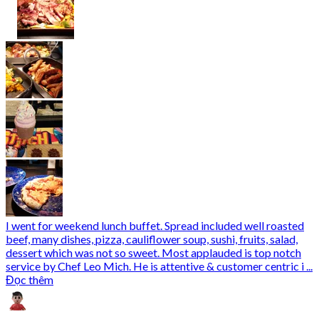
I went for weekend lunch buffet. Spread included well roasted
beef, many dishes, pizza, cauliflower soup, sushi, fruits, salad,
dessert which was not so sweet. Most applauded is top notch
service by Chef Leo Mich. He is attentive & customer centric i ...
Đọc thêm