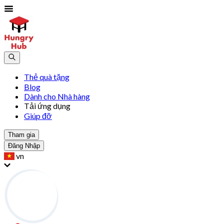
Thẻ quà tặng
Blog
Dành cho Nhà hàng
Tải ứng dụng
Giúp đỡ
Tham gia
Đăng Nhập
vn