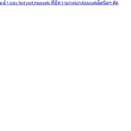
่ำ​ และ hot pot mussels ที่มีความกลมกล่อม​แต่เผ็ดนิดๆ ตัด