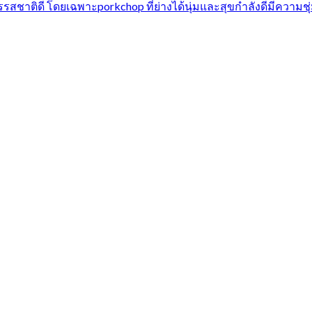
ชาติดี โดยเฉพาะ​porkchop ที่ย่างได้นุ่มและสุขกำลังดีมีความชุ่มฉ