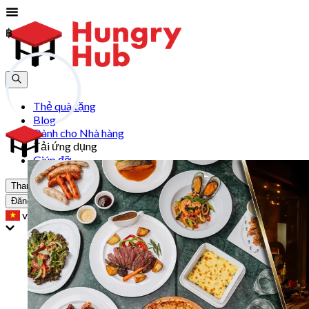
฿
฿
Thẻ quà tặng
Blog
Dành cho Nhà hàng
Tải ứng dụng
Giúp đỡ
Tham gia
Đăng Nhập
vn