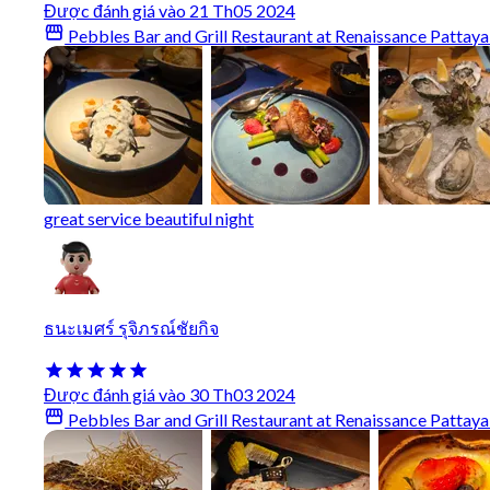
Được đánh giá vào 21 Th05 2024
Pebbles Bar and Grill Restaurant at Renaissance Pattaya
great service beautiful night
ธนะเมศร์ รุจิภรณ์ชัยกิจ
Được đánh giá vào 30 Th03 2024
Pebbles Bar and Grill Restaurant at Renaissance Pattaya