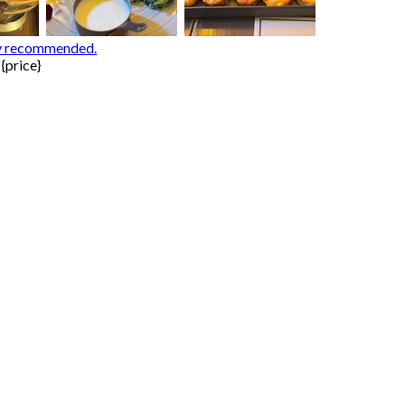
hly recommended.
{price}