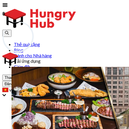
฿
฿
Thẻ quà tặng
Blog
Dành cho Nhà hàng
Tải ứng dụng
Giúp đỡ
Tham gia
Đăng Nhập
vn