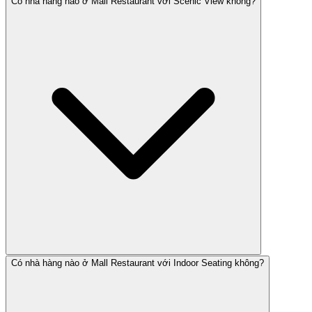
Có nhà hàng nào ở Mall Restaurant với Scenic View không?
Có nhà hàng nào ở Mall Restaurant với Indoor Seating không?