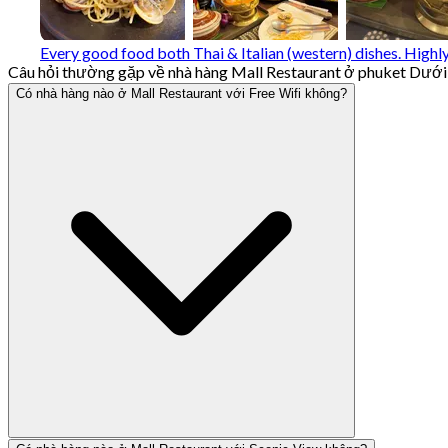
Every good food both Thai & Italian (western) dishes. Hig
Câu hỏi thường gặp về nhà hàng Mall Restaurant ở phuket Dưới 
Có nhà hàng nào ở Mall Restaurant với Free Wifi không?