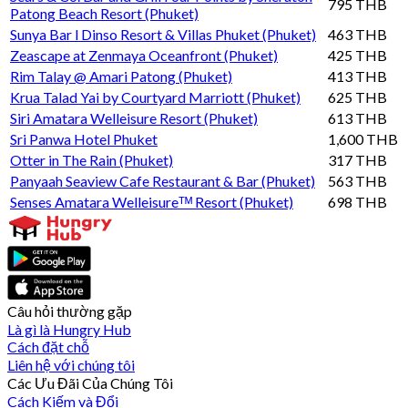
795 THB
Patong Beach Resort (Phuket)
Sunya Bar l Dinso Resort & Villas Phuket (Phuket)
463 THB
Zeascape at Zenmaya Oceanfront (Phuket)
425 THB
Rim Talay @ Amari Patong (Phuket)
413 THB
Krua Talad Yai by Courtyard Marriott (Phuket)
625 THB
Siri Amatara Welleisure Resort (Phuket)
613 THB
Sri Panwa Hotel Phuket
1,600 THB
Otter in The Rain (Phuket)
317 THB
Panyaah Seaview Cafe Restaurant & Bar (Phuket)
563 THB
Senses Amatara Welleisureᵀᴹ Resort (Phuket)
698 THB
Câu hỏi thường gặp
Là gì là Hungry Hub
Cách đặt chỗ
Liên hệ với chúng tôi
Các Ưu Đãi Của Chúng Tôi
Cách Kiếm và Đổi