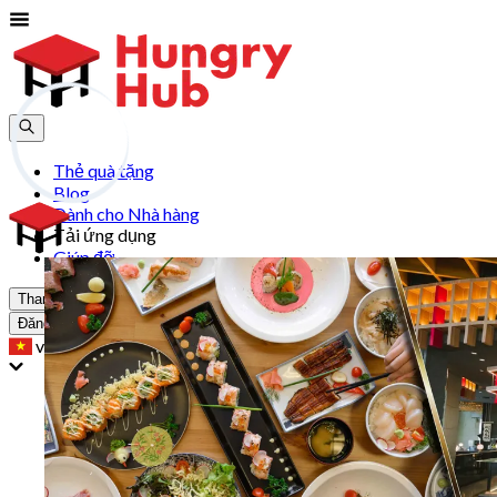
Thẻ quà tặng
Blog
Dành cho Nhà hàng
Tải ứng dụng
Giúp đỡ
Tham gia
Đăng Nhập
vn