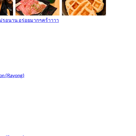
ม่รอนาน อร่อยมากๆคร้าาาา
on (Rayong)