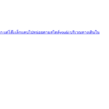
กกก แต่โต๊ะเล็กแคบไปหน่อยตามสไตล์you&i บริเวณทางเดินใน