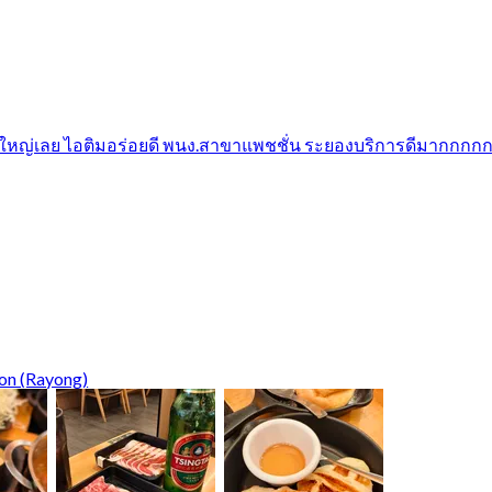
ซต์ใหญ่เลย ไอติมอร่อยดี พนง.สาขาแพชชั่น ระยองบริการดีมากกก
on (Rayong)