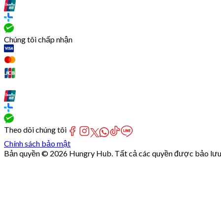
Chúng tôi chấp nhận
Theo dõi chúng tôi
Chính sách bảo mật
Bản quyền © 2026 Hungry Hub. Tất cả các quyền được bảo lưu
[Network]
Failed
to
fetch