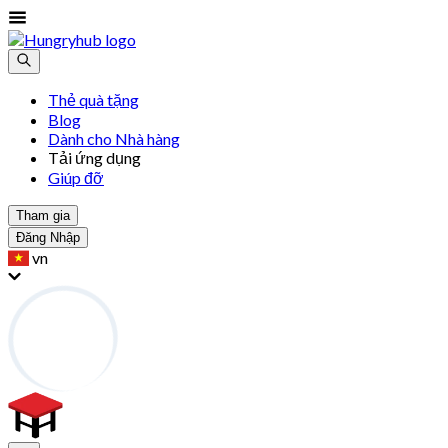
Thẻ quà tặng
Blog
Dành cho Nhà hàng
Tải ứng dụng
Giúp đỡ
Tham gia
Đăng Nhập
vn