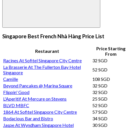
Singapore Best French Nhà Hàng Price List
Price Starting
Restaurant
From
Racines At Sofitel Singapore City Centre
32 SGD
La Brasserie At The Fullerton Bay Hotel
52 SGD
Singapore
Camille
108 SGD
Beyond Pancakes @ Marina Square
32 SGD
Flippin' Good
32 SGD
L'Aperitif At Mercure on Stevens
25 SGD
BLVD MBFC
52 SGD
1864 At Sofitel Singapore City Centre
57 SGD
Bodacious Bar and Bistro
34 SGD
Jaspe At Wyndham Singapore Hotel
30 SGD