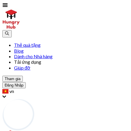
Thẻ quà tặng
Blog
Dành cho Nhà hàng
Tải ứng dụng
Giúp đỡ
Tham gia
Đăng Nhập
vn