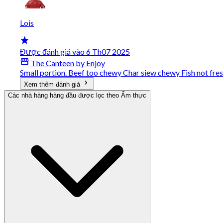
Lois
Được đánh giá vào 6 Th07 2025
The Canteen by Enjoy
Small portion. Beef too chewy Char siew chewy Fish not fre
Xem thêm đánh giá
Các nhà hàng hàng đầu được lọc theo Ẩm thực