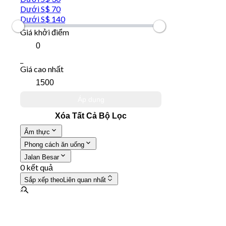
Dưới S$ 70
Dưới S$ 140
Giá khởi điểm
_
Giá cao nhất
Áp dụng
Xóa Tất Cả Bộ Lọc
Ẩm thực
Phong cách ăn uống
Jalan Besar
0 kết quả
Sắp xếp theo
Liên quan nhất