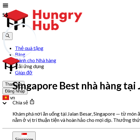
S$
S$
Thẻ quà tặng
Blog
Dành cho Nhà hàng
Tải ứng dụng
Giúp đỡ
Singapore Best nhà hàng tại 
Tham gia
Đăng Nhập
vn
Chia sẻ
Khám phá nơi ăn uống tại Jalan Besar, Singapore — từ món 
nằm ở vị trí thuận tiện và hoàn hảo cho mọi dịp. Thưởng thứ
Singapore