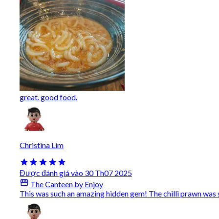
great. good food.
Christina Lim
Được đánh giá vào 30 Th07 2025
The Canteen by Enjoy
This was such an amazing hidden gem! The chilli prawn wa