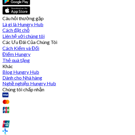
Câu hỏi thường gặp
Là gì là Hungry Hub
Cách đặt chỗ
Liên hệ với chúng tôi
Các Ưu Đãi Của Chúng Tôi
Cách Kiếm và Đổi
Điểm Hungry
Thẻ quà tặng
Khác
Blog Hungry Hub
Dành cho Nhà hàng
Nghề nghiệp Hungry Hub
Chúng tôi chấp nhận