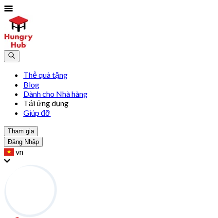
Thẻ quà tặng
Blog
Dành cho Nhà hàng
Tải ứng dụng
Giúp đỡ
Tham gia
Đăng Nhập
vn