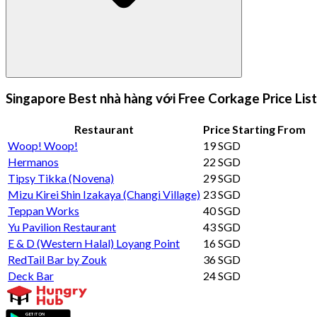
Singapore Best nhà hàng với Free Corkage Price List
Restaurant
Price Starting From
Woop! Woop!
19 SGD
Hermanos
22 SGD
Tipsy Tikka (Novena)
29 SGD
Mizu Kirei Shin Izakaya (Changi Village)
23 SGD
Teppan Works
40 SGD
Yu Pavilion Restaurant
43 SGD
E & D (Western Halal) Loyang Point
16 SGD
RedTail Bar by Zouk
36 SGD
Deck Bar
24 SGD