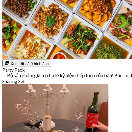
Xem tất cả 0 hình ảnh
Party Pack
— Bộ sản phẩm giá trị cho lễ kỷ niệm tiếp theo của bạn! Bạn có t
Sharing Set