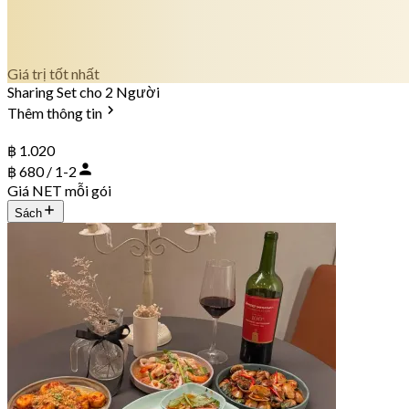
Giá trị tốt nhất
Sharing Set cho 2 Người
Thêm thông tin
฿ 1.020
฿ 680 / 1-2
Giá NET mỗi gói
Sách