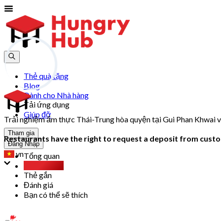
Thẻ quà tặng
Blog
Dành cho Nhà hàng
Tải ứng dụng
Giúp đỡ
Trải nghiệm ẩm thực Thái-Trung hòa quyện tại Gui Phan Khwai v
Tham gia
Restaurants have the right to request a deposit from custom
Đăng Nhập
vn
Tổng quan
Party Pack
Thẻ gắn
Đánh giá
Bạn có thể sẽ thích