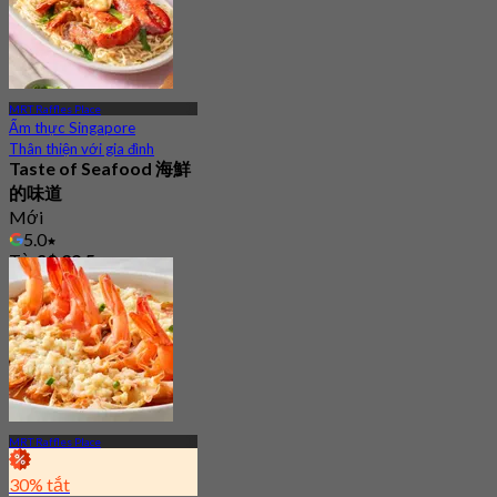
MRT Raffles Place
Ẩm thực Singapore
Thân thiện với gia đình
Taste of Seafood 海鮮
的味道
Mới
5.0
Từ
S$ 29.5
MRT Raffles Place
30% tắt