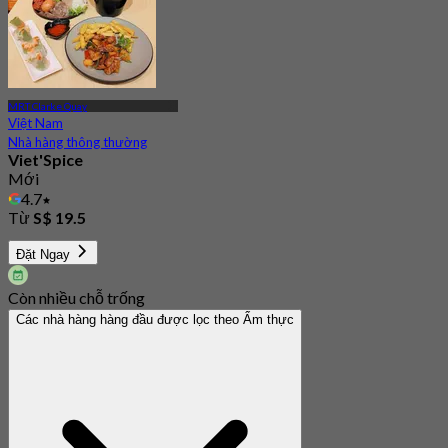
MRT Clarke Quay
Việt Nam
Nhà hàng thông thường
Viet'Spice
Mới
4.7
Từ
S$ 19.5
Đặt Ngay
Còn nhiều chỗ trống
Các nhà hàng hàng đầu được lọc theo Ẩm thực