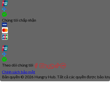
Chúng tôi chấp nhận
Theo dõi chúng tôi
Chính sách bảo mật
Bản quyền © 2026 Hungry Hub. Tất cả các quyền được bảo lưu
Connection
is
unstable