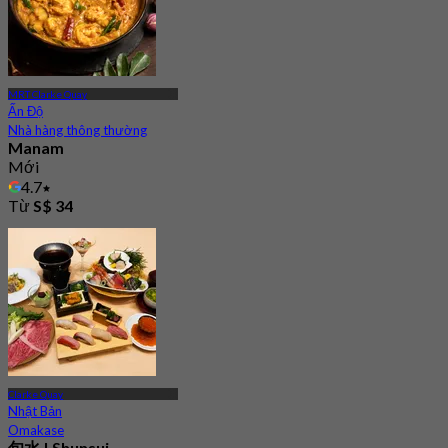
MRT Clarke Quay
Ấn Độ
Nhà hàng thông thường
Manam
Mới
4.7
Từ
S$ 34
Clarke Quay
Nhật Bản
Omakase
旬水 | Shunsui