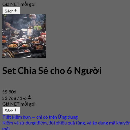
Giá NET mỗi gói
Sách
Set Chia Sẻ cho 6 Người
S$ 906
S$ 768 / 1-6
Giá NET mỗi gói
Sách
Tiết kiệm hơn — chỉ có trên Ứng dụng
Kiếm và sử dụng điểm, đổi phiếu quà tặng, và áp dụng mã khuyế
mãi