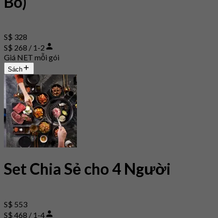
Bò)
S$ 328
S$ 268 / 1-2
Giá NET mỗi gói
Sách
Set Chia Sẻ cho 4 Người
S$ 553
S$ 468 / 1-4