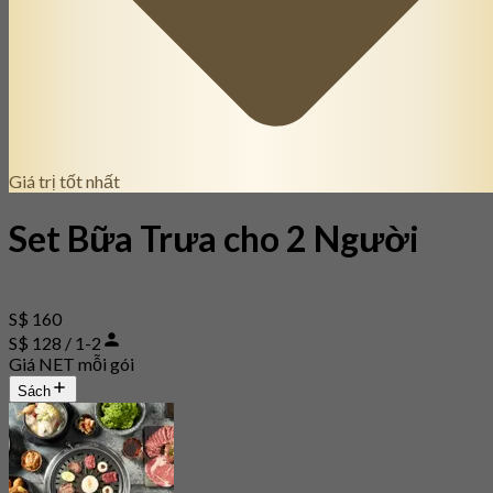
Giá trị tốt nhất
Set Bữa Trưa cho 2 Người
S$ 160
S$ 128 / 1-2
Giá NET mỗi gói
Sách