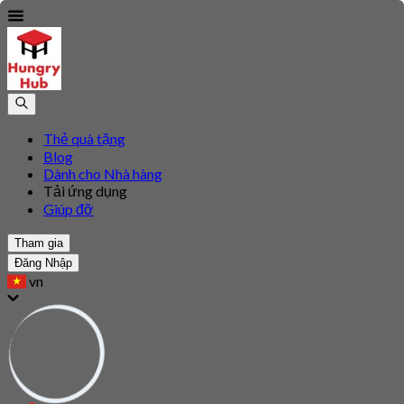
Thẻ quà tặng
Blog
Dành cho Nhà hàng
Tải ứng dụng
Giúp đỡ
Tham gia
Đăng Nhập
vn