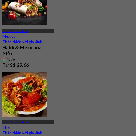
MRT Raffles Place
Mexico
Thân thiện với gia đình
Haldi & Mexicana
Mới
4.7
Từ
S$ 29.66
MRT Raffles Place
Thái
Thân thiện với gia đình