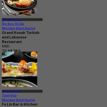
MRT Clarke Quay
Ẩm thực Ai Cập
Nhà hàng thông thường
Grand Konak Turkish
and Lebanese
Restaurant
Mới
Từ
S$ 39.5
MRT Clarke Quay
Trung Hoa
Nhà hàng thông thường
Fu Lin Bar & Kitchen