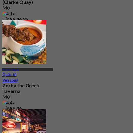
(Clarke Quay)
Mới
4.1
Từ
S$ 46.25
Clarke Quay
Quốc tế
Ven sông
Zorba the Greek
Taverna
Mới
4.4
Từ
S$ 36