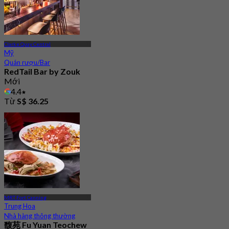
Clarke Quay Central
Mỹ
Quán rượu/Bar
RedTail Bar by Zouk
Mới
4.4
Từ
S$ 36.25
MRT Fort Canning
Trung Hoa
Nhà hàng thông thường
馥苑 Fu Yuan Teochew