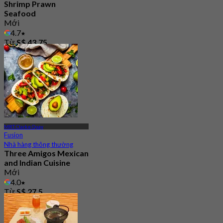
Shrimp Prawn
Seafood
Mới
4.7
Từ
S$ 43.75
MRT Clarke Quay
Fusion
Nhà hàng thông thường
Three Amigos Mexican
and Indian Cuisine
Mới
4.0
Từ
S$ 27.5