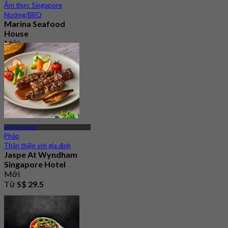
Ẩm thực Singapore
Nướng/BBQ
Marina Seafood
House
Mới
4.8
Từ
S$ 34.5
MRT City Hall
Pháp
Thân thiện với gia đình
Jaspe At Wyndham
Singapore Hotel
Mới
Từ
S$ 29.5