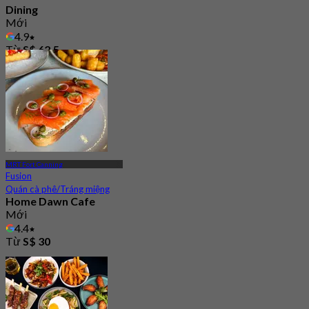
Dining
Mới
4.9
Từ
S$ 62.5
MRT Fort Canning
Fusion
Quán cà phê/Tráng miệng
Home Dawn Cafe
Mới
4.4
Từ
S$ 30