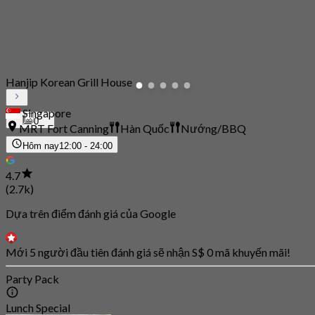
Hanjip Korean Grill House
Singapore
0
MRT Fort Canning
Hàn Quốc
Nướng/BBQ
Hôm nay
12:00 - 24:00
4.7
(2.7k)
Dựa trên điểm đánh giá của Google
Mới 5 người đầu tiên đánh giá sẽ nhận S$ 0 mã khuyến mãi!
Party Pack
Lunch Special