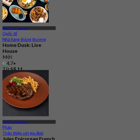
MRT Fort Canning
Quốc tế
Nhà hàng thông thường
Home Dusk: Live
House
Mới
4.7
Từ
S$ 11
MRT Clarke Quay
Pháp
Thân thiện với gia đình
Jules Epicurean French