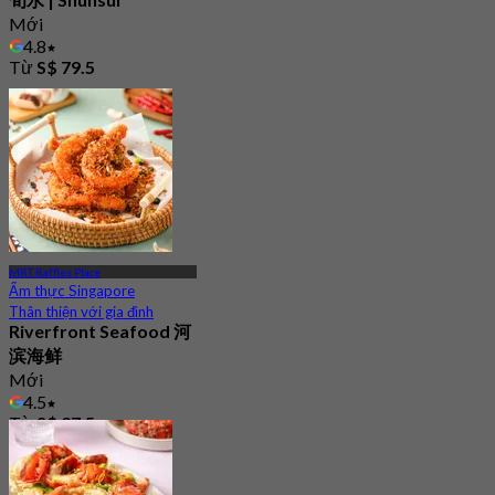
Mới
4.8
Từ
S$ 79.5
MRT Raffles Place
Ẩm thực Singapore
Thân thiện với gia đình
Riverfront Seafood 河
滨海鲜
Mới
4.5
Từ
S$ 27.5