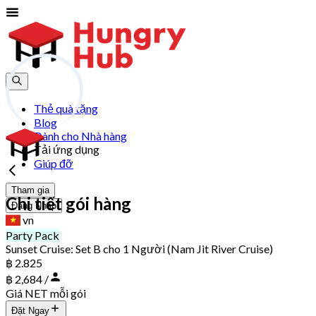
Thẻ quà tặng
Blog
Dành cho Nhà hàng
Tải ứng dụng
Giúp đỡ
Tham gia
Chi tiết gói hàng
Đăng Nhập
vn
Party Pack
Sunset Cruise: Set B cho 1 Người (Nam Jit River Cruise)
฿ 2.825
฿ 2,684 /
Giá NET mỗi gói
Đặt Ngay